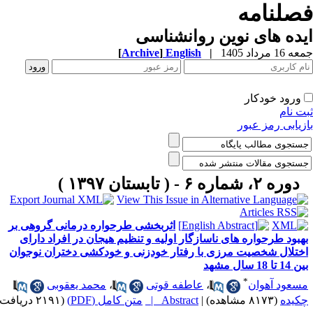
صلنامه
ده های نوین روانشناسی
1 مرداد 1405
|
English
]
Archive
[
ورود خودکار
ت نام
زیابی رمز عبور
دوره ۲، شماره ۶ - ( تابستان ۱۳۹۷ )
اثربخشی طرحواره درمانی گروهی بر
هبود طرحواره های ناسازگار اولیه و تنظیم هیجان در افراد دارای
ختلال شخصیت مرزی با رفتار خودزنی و خودکشی دختران نوجوان
1 تا 18 سال مشهد
*
سعود آهوان
،
عاطفه قوتی
،
محمد یعقوبی
کیده
(۸۱۷۳ مشاهده)
|
Abstract |
متن کامل (PDF)
(۲۱۹۱ دریافت)