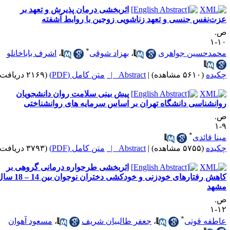
اثربخشی درمان پذیرش و تعهد بر
زت‌نفس جنسی و تعهد زناشویی زوجین با روابط آشفته
.
۱۰
*
حمدحسین جواهری
،
بهزاد شوقی
،
اشرف باباخانلو
کیده
(۵۶۱۰ مشاهده)
|
Abstract |
متن کامل (PDF)
(۲۱۶۹ دریافت)
پیش بینی سلامت روان دانشجویان
وانشناسی دانشگاه تهران بر اساس سرمایه های روانشناختی
.
۹
*
ینا قائدی
کیده
(۵۷۵۵ مشاهده)
|
Abstract |
متن کامل (PDF)
(۳۷۹۳ دریافت)
اثربخشی طرحواره درمانی گروهی بر
کاهش رفتارهای خودزنی و خودکشی دختران نوجوان بین 14 – 18 سال
شهد
.
۱۲
*
اطفه قوتی
،
جعفر طالبیان شریف
،
مسعود آهوان