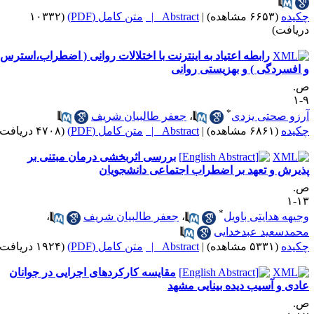
کیده
(۶۶۵۳ مشاهده)
|
Abstract |
متن کامل (PDF)
(۱۰۳۳۲
ریافت)
رابطه اعتیاد به اینترنت با اختلالات روانی ( اضطراب،استرس
 افسردگی ) و بهزیستی روانی
.
۹
*
رزو صحتی یزدی
،
جعفر طالبیان شریف
کیده
(۶۸۶۱ مشاهده)
|
Abstract |
متن کامل (PDF)
(۴۷۰۸ دریافت)
بررسی اثربخشی درمان مبتنی بر
ذیرش و تعهد بر اضطراب اجتماعی دانشجویان
.
۱۳
*
جیهه هدایتی باویل
،
جعفر طالبیان شریف
،
حمدسعید عبدخدایی
کیده
(۵۳۳۱ مشاهده)
|
Abstract |
متن کامل (PDF)
(۱۹۲۴ دریافت)
مقایسه کارکردهای اجرایی در جوانان
ادی و آسیب دیده بینایی مشهد
.