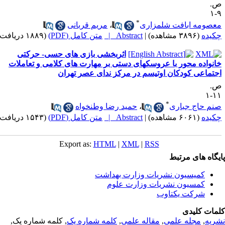
.
۹
*
عصومه ابافت شلمزاری
،
مریم قربانی
کیده
(۳۸۹۶ مشاهده)
|
Abstract |
متن کامل (PDF)
(۱۸۸۹ دریافت)
اثربخشی بازی های حسی- حرکتی
خانواده محور با عروسک‎های دستی بر مهارت های کلامی و تعاملات
جتماعی کودکان اوتیسم در مرکز ندای عصر تهران
.
۱۱
*
نم حاج جباری
،
حمید رضا وطنخواه
کیده
(۶۰۶۱ مشاهده)
|
Abstract |
متن کامل (PDF)
(۱۵۴۳ دریافت)
Export as:
HTML
|
XML
|
RSS
یگاه های مرتبط
کمیسیون نشریات وزارت بهداشت
کمسیون نشریات وزارت علوم
شرکت یکتاوب
مات کلیدی
ریه
,
مجله علمی
,
مقاله علمی
,
کلمه شماره یک
, کلمه شماره یک,