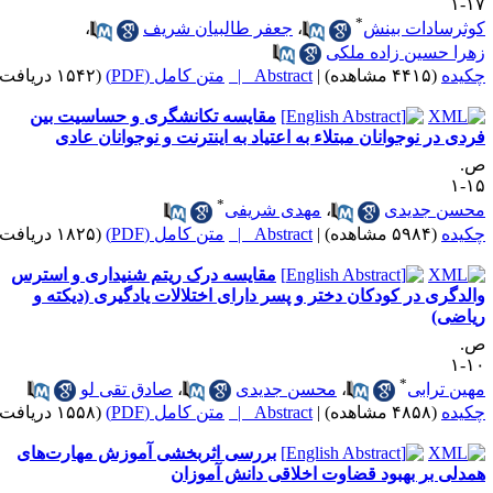
۱۷
*
وثرسادات بینش
،
جعفر طالبیان شریف
،
هرا حسین زاده ملکی
کیده
(۴۴۱۵ مشاهده)
|
Abstract |
متن کامل (PDF)
(۱۵۴۲ دریافت)
مقایسه تکانشگری و حساسیت بین
ردی در نوجوانان مبتلاء به اعتیاد به اینترنت و نوجوانان عادی
.
۱۵
*
حسن جدیدی
،
مهدی شریفی
کیده
(۵۹۸۴ مشاهده)
|
Abstract |
متن کامل (PDF)
(۱۸۲۵ دریافت)
مقایسه درک ریتم شنیداری و استرس
الدگری در کودکان دختر و پسر دارای اختلالات یادگیری (دیکته و
یاضی)
.
۱۰
*
هین ترابی
،
محسن جدیدی
،
صادق تقی لو
کیده
(۴۸۵۸ مشاهده)
|
Abstract |
متن کامل (PDF)
(۱۵۵۸ دریافت)
بررسی اثربخشی آموزش مهارت‌های
مدلی بر بهبود قضاوت اخلاقی دانش آموزان