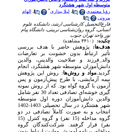
متوسطه اول شهر هشتگرد
*
رؤیا معتمدی
،
لیلا بیداری
،
الهام
مروتی
فارغ‌التحصیل کارشناسی ارشد، دانشکده علوم
انسانی، گروه روان‌شناسی تربیتی، دانشگاه پیام
نور واحد تهران جنوب
چکیده:
(۳۴۱۰ مشاهده)
هدف‌ها:
پژوهش
حاضر
با
هدف
بررسی
تأثیر
ارتباط
بدون
خشونت
بر
تعارضات
والد
_
فرزند
و
صلاحیت
والدینی،
والدین
دانش‌آموزان
متوسطه
شهر
هشتگرد،
انجام
گردید
.
مواد
و
روش‌ها
:
روش
این پژوهش
نیمه
آزمایشی،
با
طرح
پیش‌آزمون
و
پس
آزمون
با
گروه
گواه بود.
که از روش نمونه­‌
گیری خوشه‌­ای تصادفی تعداد 30 نفر شامل
والدین
دانش‌آموزان
دوره
اول
متوسطه
شهر
هشتگرد در
سال
تحصیلی 1403
-1402
انتخاب و به صورت کاملاً تصادفی در دو
گروه مداخله (15 نفر) و گروه کنترل (15
نفر) قرار گرفتند. شرکت‌کنندگان گروه
مداخله، برنامه آموزش مهارت ارتباط بدون