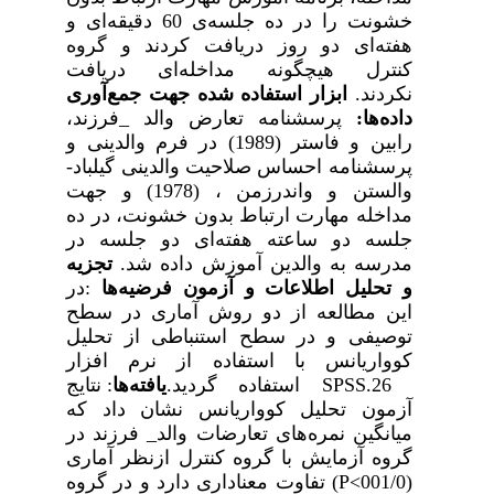
خشونت را در ده جلسه‌­ی 60 دقیقه‌­ای و
هفته‌­ای دو روز دریافت کردند و گروه
کنترل هیچگونه مداخله‌ای دریافت
نکردند.
ابزار
استفاده
شده
جهت
جمع‌آوری
داده‌ها
:
پرسشنامه
تعارض
والد
_
فرزند،
رابین
و
فاستر (1989) در
فرم
والدینی
و
پرسشنامه
احساس
صلاحیت
والدینی
گیلباد
-
والستن
و
واندرزمن
، (1978)
و
جهت
مداخله
مهارت
ارتباط
بدون
خشونت،
در
ده
جلسه
دو
ساعته
هفته‌ای
دو جلسه
در
مدرسه
به
والدین
آموزش
داده
شد
.
تجزیه
و
تحلیل
اطلاعات
و
آزمون
فرضیه
ها
:
در
این
مطالعه
از
دو
روش
آماری
در
سطح
توصیفی
و
در
سطح
استنباطی
از
تحلیل
کوواریانس
با
استفاده
از
نرم
افزار
SPSS.26
استفاده گردید.
یافته‌ها
:
نتایج
آزمون
تحلیل
کوواریانس
نشان
داد
که
میانگین
نمره‌های
تعارضات
والد
_
فرزند
در
گروه
آزمایش
با
گروه
کنترل
ازنظر
آماری
(001/0
P<
) تفاوت
معناداری
دارد
و
در
گروه