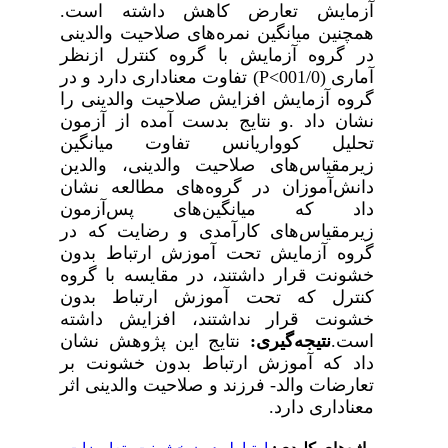
آزمایش
تعارض
کاهش
داشته
است
.
همچنین
میانگین
نمره
های
صلاحیت
والدینی
در
گروه
آزمایش
با
گروه
کنترل
ازنظر
آماری
(001/0
P<
) تفاوت
معناداری
دارد
و
در
گروه
آزمایش
افزایش
صلاحیت
والدینی
را
نشان داد
.
و
نتایج
بدست
آمده
از
آزمون
تحلیل
کوواریانس
تفاوت
میانگین
زیرمقیاس‌های
صلاحیت
والدینی،
والدین
دانش‌آموزان
در
گروه‌های
مطالعه
نشان
داد که
میانگین‌های
پس‌آزمون
زیرمقیاس‌های
کارآمدی
و
رضایت
که
در
گروه
آزمایش
تحت
آموزش
ارتباط
بدون
خشونت
قرار
داشتند،
در
مقایسه
با
گروه
کنترل
که
تحت
آموزش
ارتباط
بدون
خشونت
قرار
نداشتند،
افزایش
داشته
است
.
نتیجه‌گیری:
نتایج
این
پژوهش
نشان
داد
که
آموزش
ارتباط
بدون
خشونت
بر
تعارضات
والد
-
فرزند
و
صلاحیت
والدینی
اثر
معناداری
دارد
.