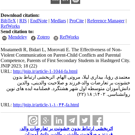
Download citation:
BibTeX
|
RIS
|
EndNote
|
Medlars
|
ProCite
|
Reference Manager
|
RefWorks
Send citation to:
Mendeley
Zotero
RefWorks
Moatamedi R, Bidari L, Morovati E. The Effectiveness of Non-
Violent Communication on Parent-Child Conflicts and Parental
Competence, Parents of First Secondary Students in Hashtgerd City.
JNIP 2023; 18 (22)
URL:
http://jnip.ir/article-1-1044-fa.html
معتمدی رؤیا، بیداری لیلا، مروتی الهام. اثربخشی ارتباط بدون
خشونت بر تعارضات والد-فرزند و صلاحیت والدینی، والدین
دانش‌آموزان متوسطه اول شهر هشتگرد. فصلنامه ایده های نوین
روانشناسی. ۱۴۰۲; ۱۸ (۲۲)
URL:
http://jnip.ir/article-۱-۱۰۴۴-fa.html
اثربخشی ارتباط بدون خشونت بر تعارضات والد-
فرزند و صلاحیت والدینی، والدین دانش‌آموزان