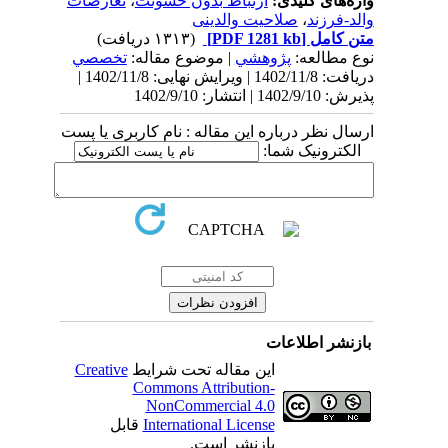
واژه‌های کلیدی:
ارتباط بدون خشونت
،
تعارضات
والد-فرزند
،
صلاحیت والدینی
متن کامل
[PDF 1281 kb]
(۱۳۱۳ دریافت)
نوع مطالعه:
پژوهشي
| موضوع مقاله:
تخصصي
دریافت: 1402/11/8 | ویرایش نهایی: 1402/11/8 |
پذیرش: 1402/9/10 | انتشار: 1402/9/10
ارسال نظر درباره این مقاله : نام کاربری یا پست
الکترونیک شما:
بازنشر اطلاعات
این مقاله تحت شرایط
Creative
Commons Attribution-
NonCommercial 4.0
International License
قابل
بازنشر است.