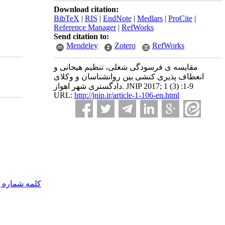
Download citation:
BibTeX
|
RIS
|
EndNote
|
Medlars
|
ProCite
|
Reference Manager
|
RefWorks
Send citation to:
Mendeley
Zotero
RefWorks
مقایسه ی فرسودگی شغلی، تنظیم هیجانی و
انعطاف پذیری کنشی بین روانشناسان و وکلای
دادگستری شهر اهواز. JNIP 2017; 1 (3) :1-9
URL:
http://jnip.ir/article-1-106-en.html
کلمه شماره 