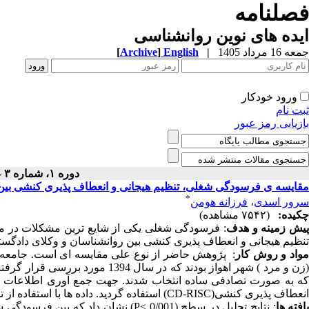
فصلنامه
ایده های نوین روانشناسی
جمعه 16 مرداد 1405
|
English
]
Archive
[
ورود خودکار
ثبت نام
بازیابی رمز عبور
دوره ۱، شماره ۳ - ( تابستان ۱۳۹۶ )
مقایسه ی فرسودگی شغلی، تنظیم هیجانی و انعطاف پذیری کنشی بین 
*
سرور اسدی
،
فرزانه هومن
چکیده:
(۷۵۴۲ مشاهده)
یش زمینه و هدف
: فرسودگی شغلی یکی از شایع ترین مشکلات در
تنظیم هیجانی و انعطاف پذیری کنشی بین روانشناسان و وکلای دادگستر
واد و روش کار
: پژوهش حاضر از نوع علی مقایسه ای است. جامعه آ
که به صورت تصادفی ساده انتخاب شدند. جهت جمع آوری اطلاعات از
انعطاف پذیری کنشی(
CD-RISC
) استفاده گردید. داده ها با استفاده از
افته ها
: نتایج تحلیل در سطح (0/001
<
P
) نشان داد که بین فرسودگی 