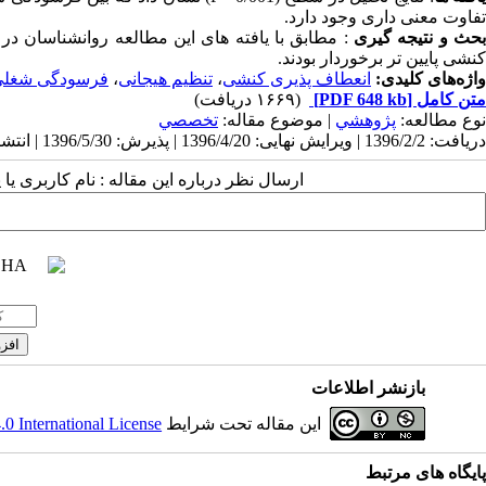
تفاوت معنی داری وجود دارد.
حث و نتیجه گیری
: مطابق با یافته های این مطالعه روانشناسان در
کنشی پایین تر برخوردار بودند.
واژه‌های کلیدی:
انعطاف پذیری کنشی
،
تنظیم هیجانی
،
فرسودگی شغلی
متن کامل
[PDF 648 kb]
(۱۶۶۹ دریافت)
نوع مطالعه:
پژوهشي
| موضوع مقاله:
تخصصي
دریافت: 1396/2/2 | ویرایش نهایی: 1396/4/20 | پذیرش: 1396/5/30 | انتشار: 1396/6/30
ارسال نظر درباره این مقاله : نام کاربری ی
بازنشر اطلاعات
این مقاله تحت شرایط
 International License
پایگاه های مرتبط