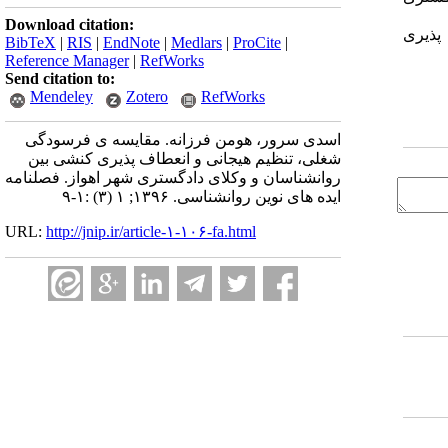
Download citation:
 پذیری
BibTeX
|
RIS
|
EndNote
|
Medlars
|
ProCite
|
Reference Manager
|
RefWorks
Send citation to:
Mendeley
Zotero
RefWorks
اسدی سرور، هومن فرزانه. مقایسه ی فرسودگی
شغلی، تنظیم هیجانی و انعطاف پذیری کنشی بین
روانشناسان و وکلای دادگستری شهر اهواز. فصلنامه
ایده های نوین روانشناسی. ۱۳۹۶; ۱ (۳) :۱-۹
URL:
http://jnip.ir/article-۱-۱۰۶-fa.html