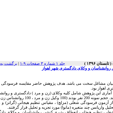
جلد ۱ شماره ۳ صفحات ۹-۱
|
برگشت به 
روانشناسان و وکلای دادگستری شهر اهواز
 میان مشاغل سخت می باشد. هدف پژوهش حاضر مقایسه فرسودگی 
ی اهواز بود.
ماری این پژوهش شامل کلیه وکلای (زن و مرد ) دادگستری و روانش
(زن و مرد ) شهر اهواز بودند که در سال 1394 مورد بررسی قرار گرفتند. حجم نمونه 200 نفر بودند (
 آزمون فرسودگی شغلی (مزلچ) ، مقیاس تنظیم هیجانی (گراتز) و 
 تحلیل واریانس چند متغیره (مانوا) مورد تجزیه و تحلیل قرار گرفتند.
شغلی، تنظیم هیجانی، انعطاف پذیری کنشی روانشناسان و وکلای داد