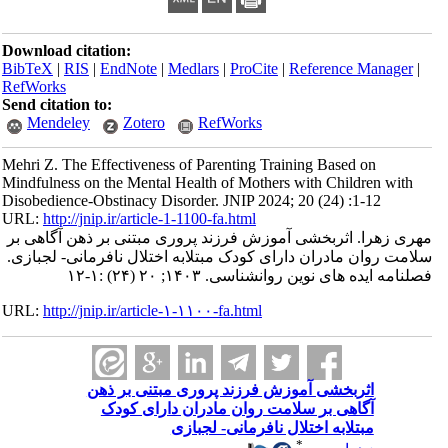
Download citation:
BibTeX
|
RIS
|
EndNote
|
Medlars
|
ProCite
|
Reference Manager
|
RefWorks
Send citation to:
Mendeley
Zotero
RefWorks
Mehri Z. The Effectiveness of Parenting Training Based on
Mindfulness on the Mental Health of Mothers with Children with
Disobedience-Obstinacy Disorder. JNIP 2024; 20 (24) :1-12
URL:
http://jnip.ir/article-1-1100-fa.html
مهری زهرا. اثربخشی آموزش فرزند پروری مبتنی بر ذهن آگاهی بر
سلامت روان مادران دارای کودک مبتلابه اختلال نافرمانی- لجبازی.
فصلنامه ایده های نوین روانشناسی. ۱۴۰۳; ۲۰ (۲۴) :۱-۱۲
URL:
http://jnip.ir/article-۱-۱۱۰۰-fa.html
اثربخشی آموزش فرزند پروری مبتنی بر ذهن
آگاهی بر سلامت روان مادران دارای کودک
مبتلابه اختلال نافرمانی- لجبازی
*