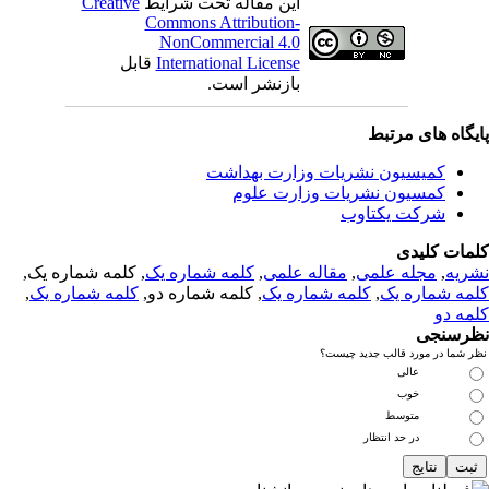
این مقاله تحت شرایط
Creative
Commons Attribution-
NonCommercial 4.0
International License
قابل
بازنشر است.
یگاه های مرتبط
کمیسیون نشریات وزارت بهداشت
کمسیون نشریات وزارت علوم
شرکت یکتاوب
مات کلیدی
ریه
,
مجله علمی
,
مقاله علمی
,
کلمه شماره یک
, کلمه شماره یک,
مه شماره یک
,
کلمه شماره یک
, کلمه شماره دو,
کلمه شماره یک
,
مه دو
رسنجی
 شما در مورد قالب جدید چیست؟
عالی
خوب
متوسط
در حد انتظار