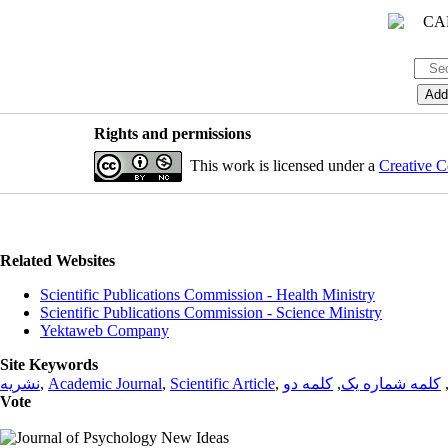
Rights and permissions
This work is licensed under a
Creative C
Related Websites
Scientific Publications Commission - Health Ministry
Scientific Publications Commission - Science Ministry
Yektaweb Company
Site Keywords
نشریه
,
Academic Journal
,
Scientific Article
,
کلمه دو
,
کلمه شماره یک
Vote