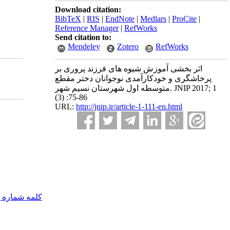
Download citation:
BibTeX
|
RIS
|
EndNote
|
Medlars
|
ProCite
|
Reference Manager
|
RefWorks
Send citation to:
Mendeley
Zotero
RefWorks
اثر بخشی آموزش شیوه های فرزند پروری بر
پرخاشگری و خودکارآمدی نوجوانان دختر مقطع
متوسطه اول شهرستان نسیم شهر. JNIP 2017; 1
(3) :75-86
URL:
http://jnip.ir/article-1-111-en.html
کلمه شماره 