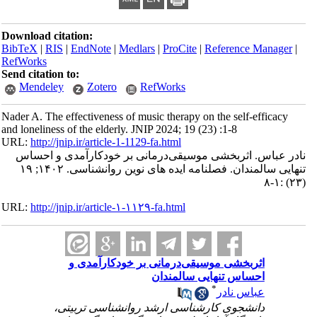
Download citation:
BibTeX
|
RIS
|
EndNote
|
Medlars
|
ProCite
|
Reference Manager
|
RefWorks
Send citation to:
Mendeley
Zotero
RefWorks
Nader A. The effectiveness of music therapy on the self-efficacy
and loneliness of the elderly. JNIP 2024; 19 (23) :1-8
URL:
http://jnip.ir/article-1-1129-fa.html
نادر عباس. اثربخشی موسیقی‌درمانی بر خودکارآمدی و احساس
تنهایی سالمندان. فصلنامه ایده های نوین روانشناسی. ۱۴۰۲; ۱۹
(۲۳) :۱-۸
URL:
http://jnip.ir/article-۱-۱۱۲۹-fa.html
اثربخشی موسیقی‌درمانی بر خودکارآمدی و
احساس تنهایی سالمندان
*
عباس نادر
دانشجوی کارشناسی ارشد روانشناسی تربیتی،