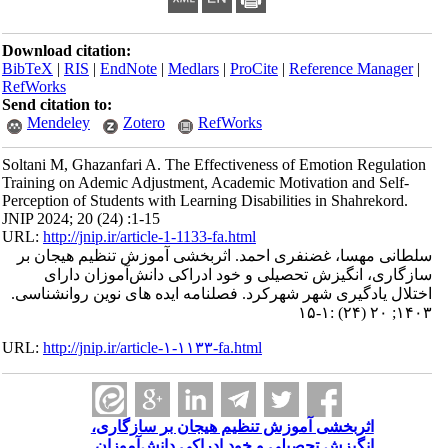
Download citation:
BibTeX
|
RIS
|
EndNote
|
Medlars
|
ProCite
|
Reference Manager
|
RefWorks
Send citation to:
Mendeley
Zotero
RefWorks
Soltani M, Ghazanfari A. The Effectiveness of Emotion Regulation
Training on Ademic Adjustment, Academic Motivation and Self-
Perception of Students with Learning Disabilities in Shahrekord.
JNIP 2024; 20 (24) :1-15
URL:
http://jnip.ir/article-1-1133-fa.html
سلطانی مهسا، غضنفری احمد. اثربخشی آموزش تنظیم هیجان بر
سازگاری، انگیزش تحصیلی و خود ادراکی دانش‌آموزان دارای
اختلال یادگیری شهر شهرکرد. فصلنامه ایده های نوین روانشناسی.
۱۴۰۳; ۲۰ (۲۴) :۱-۱۵
URL:
http://jnip.ir/article-۱-۱۱۳۳-fa.html
اثربخشی آموزش تنظیم هیجان بر سازگاری،
انگیزش تحصیلی و خود ادراکی دانش‌آموزان