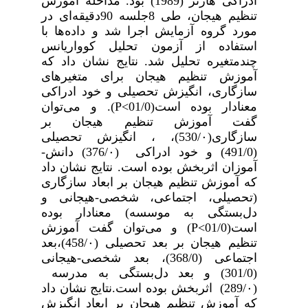
ادراکی هارتر (1989) بود.
مداخله آموزش
تنظیم هیجان، طی 8جلسه 90دقیقه‌­ای در
مورد گروه آزمایش اجرا شد و داده­‌ها با
استفاده از آزمون تحلیل کوواریانس
چندمتغیره تحلیل شد.
نتایج نشان داد که
آموزش تنظیم هیجان برای متغیرهای
سازگاری، انگیزش تحصیلی و خود ادراکی
معنا­دار بوده است(01/0
P<
). و می‌توان
گفت آموزش تنظیم هیجان بر
سازگاری(530/۰)، ، انگیزش تحصیلی
(491/0) و خود ادراکی (376/۰) دانش‌­
آموزان اثربخش بوده است. نتایج نشان داد
که آموزش تنظیم هیجان بر ابعاد سازگاری
(تحصیلی، اجتماعی، شخصی-هیجانی و
دل‌بستگی به موسسه) معنا­دار بوده
است(01/0
P<
) و می‌توان گفت آموزش
تنظیم هیجان بر بعد تحصیلی (458/۰)،بعد
اجتماعی (368/0)، بعد شخصی-هیجانی
(301/0) و بعد دل‌بستگی به مدرسه
(289/۰) اثربخش بوده است.نتایج نشان داد
که آموزش تنظیم هیجان بر ابعاد انگیزش