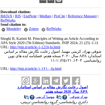
Download citation:
BibTeX
|
RIS
|
EndNote
|
Medlars
|
ProCite
|
Reference Manager
|
RefWorks
Send citation to:
Mendeley
Zotero
RefWorks
Shoghi B, Karimi M. Principles of Writing an Article According to
APA Style 2020 (7th Edition) Standards. JNIP 2024; 21 (25) :1-11
URL:
http://jnip.ir/article-1-1210-fa.html
شوقی بهزاد، کریمی مهسا. اصول رعایت نگارش مقاله بر اساس
استاندارد APA سال ۲۰۲۰ نسخه هفتم. فصلنامه ایده های نوین
روانشناسی. ۱۴۰۳; ۲۱ (۲۵) :۱-۱۱
URL:
http://jnip.ir/article-۱-۱۲۱۰-fa.html
اصول رعایت نگارش مقاله بر اساس استاندارد
APA سال 2020 نسخه هفتم
*
بهزاد شوقی
،
مهسا کریمی
دکتری روانشناسی، گروه روانشناسی تربیتی،