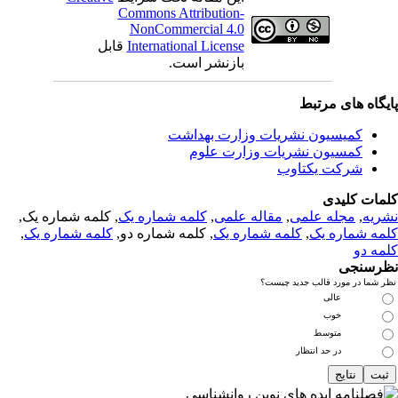
Commons Attribution-
NonCommercial 4.0
International License
قابل
بازنشر است.
یگاه های مرتبط
کمیسیون نشریات وزارت بهداشت
کمسیون نشریات وزارت علوم
شرکت یکتاوب
مات کلیدی
ریه
,
مجله علمی
,
مقاله علمی
,
کلمه شماره یک
, کلمه شماره یک,
مه شماره یک
,
کلمه شماره یک
, کلمه شماره دو,
کلمه شماره یک
,
مه دو
رسنجی
 شما در مورد قالب جدید چیست؟
عالی
خوب
متوسط
در حد انتظار