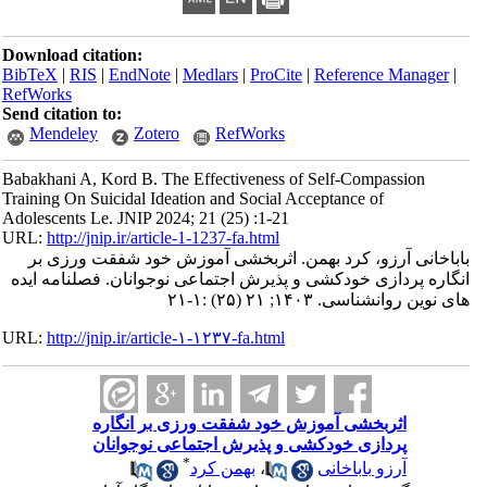
Download citation:
BibTeX
|
RIS
|
EndNote
|
Medlars
|
ProCite
|
Reference Manager
|
RefWorks
Send citation to:
Mendeley
Zotero
RefWorks
Babakhani A, Kord B. The Effectiveness of Self-Compassion
Training On Suicidal Ideation and Social Acceptance of
Adolescents Le. JNIP 2024; 21 (25) :1-21
URL:
http://jnip.ir/article-1-1237-fa.html
باباخانی آرزو، کرد بهمن. اثربخشی آموزش خود شفقت ورزی بر
انگاره پردازی خودکشی و پذیرش اجتماعی نوجوانان. فصلنامه ایده
های نوین روانشناسی. ۱۴۰۳; ۲۱ (۲۵) :۱-۲۱
URL:
http://jnip.ir/article-۱-۱۲۳۷-fa.html
اثربخشی آموزش خود شفقت ورزی بر انگاره
پردازی خودکشی و پذیرش اجتماعی نوجوانان
*
آرزو باباخانی
،
بهمن کرد