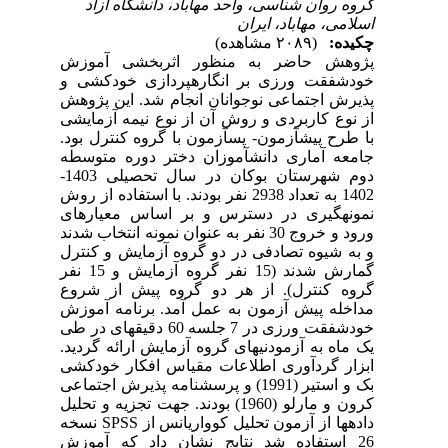
گروه روان شناسی، واحد مهاباد، دانشگاه آزاد
اسلامی، مهاباد، ایران
چکیده:
(۲۰۸۹ مشاهده)
پژوهش حاضر به منظور اثربخشی آموزش
خودشفقت ورزی بر انگاره­پردازی خودکشی و
پذیرش اجتماعی نوجوانان انجام شد. این پژوهش
از نوع کاربردی و روش آن از نوع نیمه آزمایشی
با طرح پیش­آزمون- پس­آزمون با گروه کنترل بود.
جامعه آماری دانش­آموزان دختر دوره متوسطه
دوم شهرستان بوکان در سال تحصیلی 1403-
1402 به تعداد 2938 نفر بودند. با استفاده از روش
نمونه­گیری در دسترس و بر اساس معیارهای
ورود و خروج 30 نفر به عنوان نمونه انتخاب شدند
و به شیوه تصادفی در دو گروه آزمایش و کنترل
گمارش
شدند (15 نفر گروه آزمایش و 15 نفر
گروه کنترل). از هر دو گروه پیش از شروع
مداخله پیش آزمون به عمل آمد.
برنامه آموزش
خودشفقت ورزی در 7 جلسه 60 دقیقه­ای در طی
یک ماه به آزمودنی­های گروه آزمایش ارائه گردید.
ابزار گردآوری اطلاعات مقیاس
افکار خودکشی
بک
و استیر
(1991)
و پرسشنامه پذیرش اجتماعی
کرون و مارلو (1960) بودند. جهت تجزیه­ و تحلیل
داده­ها از آزمون­ تحلیل کوواریانس از
SPSS
نسخه
26 استفاده شد نتایج نشان داد که آموزش