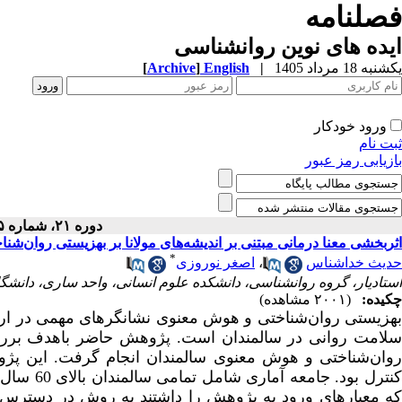
فصلنامه
ایده های نوین روانشناسی
یکشنبه 18 مرداد 1405
|
English
]
Archive
[
ورود خودکار
ثبت نام
بازیابی رمز عبور
دوره ۲۱، شماره ۲۵ - ( ۶-۱۴۰۳ )
اثربخشی معنا درمانی مبتنی بر اندیشه‌های مولانا بر بهزیستی روان‌ش
*
حدیث خداشناس
،
اصغر نوروزی
استادیار، گروه روانشناسی، دانشکده علوم انسانی، واحد ساری، دانشگا
چکیده:
(۲۰۰۱ مشاهده)
بهزیستی روان‌شناختی و هوش معنوی نشانگرهای مهمی در ارزی
سلامت روانی در سالمندان است. پژوهش حاضر باهدف بررسی 
روان‌شناختی و هوش معنوی سالمندان انجام گرفت. این پژو
که معیارهای ورود به پژوهش را داشتند به روش در دسترس 