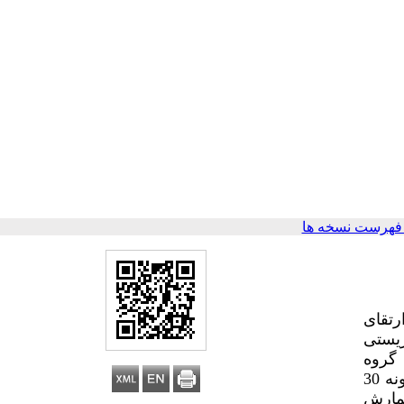
فهرست نسخه ها
رتقای
زیستی
 گروه
کنترل بود. جامعه آماری شامل تمامی سالمندان بالای 60 سال ساکن شهرستان ساری در سال 1402 بود که از میان آن‌ها نمونه 30
گمارش