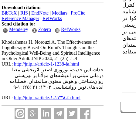
ه کنترل
Download citation:
 از پرسشنامه
BibTeX
|
RIS
|
EndNote
|
Medlars
|
ProCite
|
کوا در
Reference Manager
|
RefWorks
Send citation to:
هزیستی
Mendeley
Zotero
RefWorks
نی بر
ه‌های
Khodashenas H, Norouzi A. The Effectiveness of
مندان
Logotherapy Based On Rumi's Thoughts on the
تفاده
Psychological Well-Being and Spiritual Intelligence
in Older Adult. JNIP 2024; 21 (25) :1-9
URL:
http://jnip.ir/article-1-1238-fa.html
خداشناس حدیث، نوروزی اصغر. اثربخشی معنا
درمانی مبتنی بر اندیشه‌های مولانا بر بهزیستی
روان‌شناختی و هوش معنوی سالمندان. فصلنامه
ایده های نوین روانشناسی. ۱۴۰۳; ۲۱ (۲۵) :۱-۹
URL:
http://jnip.ir/article-۱-۱۲۳۸-fa.html