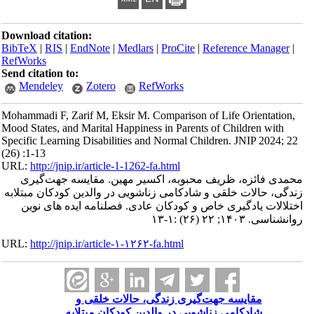
Download citation:
BibTeX
|
RIS
|
EndNote
|
Medlars
|
ProCite
|
Reference Manager
|
RefWorks
Send citation to:
Mendeley
Zotero
RefWorks
Mohammadi F, Zarif M, Eksir M. Comparison of Life Orientation,
Mood States, and Marital Happiness in Parents of Children with
Specific Learning Disabilities and Normal Children. JNIP 2024; 22
(26) :1-13
URL:
http://jnip.ir/article-1-1262-fa.html
محمدی فائزه، ظریف محبوبه، اکسیر مهین. مقایسه جهت‌گیری
زندگی، حالات خلقی و شادکامی زناشویی در والدین کودکان مبتلابه
اختلالات یادگیری خاص و کودکان عادی. فصلنامه ایده های نوین
روانشناسی. ۱۴۰۳; ۲۲ (۲۶) :۱-۱۳
URL:
http://jnip.ir/article-۱-۱۲۶۲-fa.html
مقایسه جهت‌گیری زندگی، حالات خلقی و
شادکامی زناشویی در والدین کودکان مبتلابه