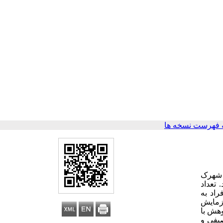
 فهرست نسخه ها
 در سالمندان بالای 60 سال شهرک
 تعداد
اد به
زمایش
وهش با
 توصیفی و