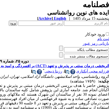
فصلنامه
ایده های نوین روانشناسی
پنجشنبه 15 مرداد 1405
|
English
]
Archive
[
ورود خودکار
ثبت نام
بازیابی رمز عبور
دوره ۲۵، شماره ۲۹ - ( ۶-۱۴۰۴ )
اثربخشی درمان مبتنی بر پذیرش و تعهد (ACT) بر افسردگی و امید به زندگی در سالمندان بالای 60 سال شهرک اکباتان
*
فرزانه محبی آبکناری
،
رزیتا ذبیحی
گروه روانشناسی، واحد اسلامشهر، دانشگاه آزاد اسلامی، تهران، ایران
چکیده:
(۱۷۵۹ مشاهده)
ژوهش حاضر با هدف بررسی اثربخشی
درمان مبتنی بر پذیرش و تعه
کباتان
انجام شد. جامعه آماری این پژوهش شامل کلیه سالمندان بالای 60 سال ساکن در شهرک اکباتان شهر تهران در سال 00
عضای نمونه 30 نفر از سالمندان این شهرک هستند که ملاک
های ورود
ورت تصادفی ساده و به شیوه
قرعه
کشی از میان افراد فهرست
شده،
حت درمان گروهی مبتنی بر پذیرش و تعهد در 8 جلسه
90 دقیقه
ای قرا
ستفاده از پرسشنامه افسردگی بک (1969) و پرسشنامه