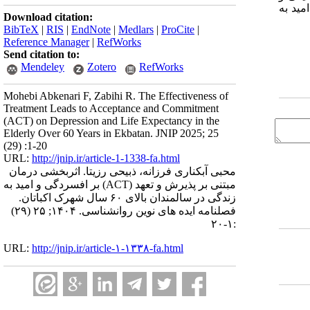
مید به
Download citation:
BibTeX
|
RIS
|
EndNote
|
Medlars
|
ProCite
|
Reference Manager
|
RefWorks
Send citation to:
Mendeley
Zotero
RefWorks
Mohebi Abkenari F, Zabihi R. The Effectiveness of
Treatment Leads to Acceptance and Commitment
(ACT) on Depression and Life Expectancy in the
Elderly Over 60 Years in Ekbatan. JNIP 2025; 25
(29) :1-20
URL:
http://jnip.ir/article-1-1338-fa.html
محبی آبکناری فرزانه، ذبیحی رزیتا. اثربخشی درمان
مبتنی بر پذیرش و تعهد (ACT) بر افسردگی و امید به
زندگی در سالمندان بالای ۶۰ سال شهرک اکباتان.
فصلنامه ایده های نوین روانشناسی. ۱۴۰۴; ۲۵ (۲۹)
:۱-۲۰
URL:
http://jnip.ir/article-۱-۱۳۳۸-fa.html