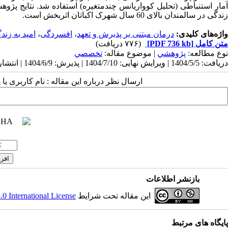
آمار استنباطی (تحلیل کوواریانس چندمتغیره) استفاده شد. نتایج پژوه
زندگی در سالمندان بالای 60 سال شهرک اکباتان اثربخش است.
واژه‌های کلیدی:
درمان مبتنی بر پذیرش و تعهد
،
افسردگی
،
امید به زند
متن کامل
[PDF 736 kb]
(۷۷۶ دریافت)
نوع مطالعه:
پژوهشي
| موضوع مقاله:
تخصصي
دریافت: 1404/5/5 | ویرایش نهایی: 1404/7/10 | پذیرش: 1404/6/9 | انتشار: 1404/6/14
ارسال نظر درباره این مقاله : نام کاربری ی
بازنشر اطلاعات
این مقاله تحت شرایط
 International License
پایگاه های مرتبط