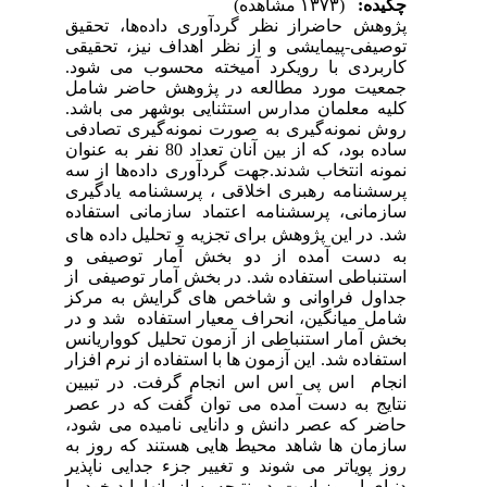
چکیده:
(۱۳۷۳ مشاهده)
پژوهش حاضراز نظر گردآوری داده‌ها، تحقیق
توصیفی-پیمایشی و از نظر اهداف نیز، تحقیقی
کاربردی با رویکرد آمیخته محسوب می شود.
جمعیت مورد مطالعه در پژوهش حاضر شامل
کلیه
معلمان
مدارس استثنایی بوشهر
می باشد.
روش نمونه‌گیری به‌ صورت نمونه‌گیری تصادفی
ساده بود، که از بین آنان تعداد 80 نفر به عنوان
نمونه انتخاب شدند.جهت گردآوری داده‌ها از سه
پرسشنامه رهبری اخلاقی ، پرسشنامه یادگیری
سازمانی، پرسشنامه اعتماد سازمانی استفاده
شد.
در این پژوهش برای تجزیه و تحلیل داده های
به دست آمده از دو بخش آمار توصیفی و
استنباطی استفاده شد. در بخش آمار توصیفی از
جداول فراوانی و شاخص های گرایش به مرکز
شامل میانگین، انحراف معیار استفاده شد و در
بخش آمار استنباطی از آزمون تحلیل کوواریانس
استفاده شد. این آزمون ها با استفاده از نرم افزار
انجام اس پی اس اس انجام گرفت.
در تبیین
نتایج به دست آمده می توان گفت که در عصر
حاضر که عصر دانش و دانایی نامیده می شود،
سازمان ها شاهد محیط هایی هستند که روز به
روز پویاتر می شوند و تغییر جزء جدایی ناپذیر
دنیای امروز است. در نتیجه، سازمانها باید خود را