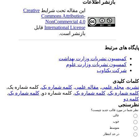
بازنشر اطلاعات
این مقاله تحت شرایط
Creative
Commons Attribution-
NonCommercial 4.0
International License
قابل
بازنشر است.
یگاه های مرتبط
کمیسیون نشریات وزارت بهداشت
کمسیون نشریات وزارت علوم
شرکت یکتاوب
مات کلیدی
ریه
,
مجله علمی
,
مقاله علمی
,
کلمه شماره یک
, کلمه شماره یک,
مه شماره یک
,
کلمه شماره یک
, کلمه شماره دو,
کلمه شماره یک
,
مه دو
رسنجی
 شما در مورد قالب جدید چیست؟
عالی
خوب
متوسط
در حد انتظار