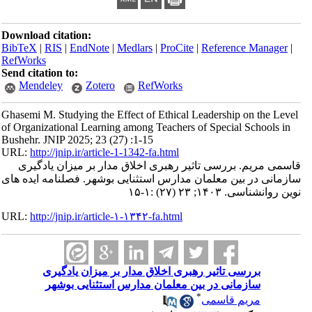
Download citation:
BibTeX
|
RIS
|
EndNote
|
Medlars
|
ProCite
|
Reference Manager
|
RefWorks
Send citation to:
Mendeley
Zotero
RefWorks
Ghasemi M. Studying the Effect of Ethical Leadership on the Level
of Organizational Learning among Teachers of Special Schools in
Bushehr. JNIP 2025; 23 (27) :1-15
URL:
http://jnip.ir/article-1-1342-fa.html
قاسمی مریم. بررسی تاثیر رهبری اخلاق مدار بر میزان یادگیری
سازمانی در بین معلمان مدارس استثنایی بوشهر. فصلنامه ایده های
نوین روانشناسی. ۱۴۰۳; ۲۳ (۲۷) :۱-۱۵
URL:
http://jnip.ir/article-۱-۱۳۴۲-fa.html
بررسی تاثیر رهبری اخلاق مدار بر میزان یادگیری
سازمانی در بین معلمان مدارس استثنایی بوشهر
*
مریم قاسمی