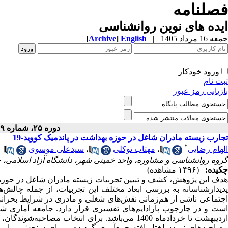
فصلنامه
ایده های نوین روانشناسی
جمعه 16 مرداد 1405
|
English
]
Archive
[
ورود خودکار
ثبت نام
بازیابی رمز عبور
دوره ۲۵، شماره ۲۹ - ( ۶-۱۴۰۴ )
تجارب زیسته مادران شاغل در حوزه بهداشت در پاندمیک کووید-19
*
الهام رضایی
،
مهتاب توکلی
،
سیدعلی موسوی
گروه روانشناسی و مشاوره، واحد خمینی شهر، دانشگاه آزاد اسلامی، خ
چکیده:
(۱۴۹۶ مشاهده)
پدیدارشناسانه به بررسی ابعاد مختلف این تجربیات، از جمله چالش‌ه
اجتماعی ناشی از هم‌زمانی نقش‌های شغلی و مادری در شرایط بحران
است و در چارچوب پارادایم‌های تفسیری قرار دارد. جامعه آماری ش
اردیبهشت تا خردادماه 1400 می‌باشد. برای انتخاب
مصاحبه‌های نیمه‌ساختاریافته جمع‌آوری گردیده و برای سنجش روایی، از