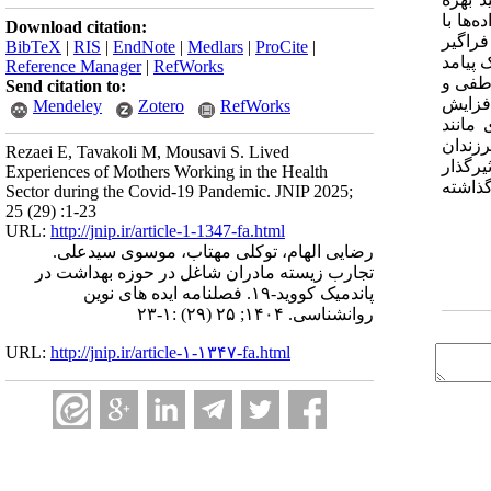
‌ها با
Download citation:
فراگیر
BibTeX
|
RIS
|
EndNote
|
Medlars
|
ProCite
|
 پیامد
Reference Manager
|
RefWorks
اطفی و
Send citation to:
افزایش
Mendeley
Zotero
RefWorks
مانند
رزندان
Rezaei E, Tavakoli M, Mousavi S. Lived
یرگذار
Experiences of Mothers Working in the Health
گذاشته
Sector during the Covid-19 Pandemic. JNIP 2025;
25 (29) :1-23
URL:
http://jnip.ir/article-1-1347-fa.html
رضایی الهام، توکلی مهتاب، موسوی سیدعلی.
تجارب زیسته مادران شاغل در حوزه بهداشت در
پاندمیک کووید-۱۹. فصلنامه ایده های نوین
روانشناسی. ۱۴۰۴; ۲۵ (۲۹) :۱-۲۳
URL:
http://jnip.ir/article-۱-۱۳۴۷-fa.html