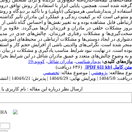
گرفته شده است. همچنین، پایایی ابزار با استفاده از روش توافق درون 
استفاده از پدیدارشناسی هرمنوتیکی (تأویلی) و با تأکید بر دیدگاه 
و متنوعی است که بر کیفیت زندگی و عملکرد این مادران تأثیر گذاشت
ارتباطی قابل مشاهده بوده و به تغییر نقش‌ها و احساس گناه ناشی 
بروز مشکلات خلقی در مادران و فرزندان آن‌ها می‌گردد. علاوه بر ا
سخت‌گیری‌ها و مشکلات رفتاری فرزندان، چالش‌های جدی در مدیریت
دشواری در ایجاد دوستی‌ها و مشکلات ارتباطی در محیط‌های آموزشی و خ
منجر شده است. نگرانی‌های والدینی ناشی از افزایش حجم کار و است
بوده است. در نهایت، نبود شرایط مناسب یادگیری و مشکلات در بیان م
و به وضوح چالش‌های متعدد و عمیق مادران شاغل در این شرایط بحرانی
واژه‌های کلیدی:
پدیدارشناسی
،
مادران شاغل
،
کووید-19
متن کامل
[PDF 611 kb]
(۶۳۶ دریافت)
نوع مطالعه:
پژوهشي
| موضوع مقاله:
تخصصي
دریافت: 1404/5/8 | ویرایش نهایی: 1404/6/29 | پذیرش: 1404/6/21 | انتشار: 1404/6/29
ارسال نظر درباره این مقاله : نام کاربری ی