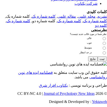
شرکت یکتاوب
مات کلیدی
ریه
,
مجله علمی
,
مقاله علمی
,
کلمه شماره یک
, کلمه شماره یک,
مه شماره یک
,
کلمه شماره یک
, کلمه شماره دو,
کلمه شماره یک
,
مه دو
رسنجی
 شما در مورد قالب جدید چیست؟
عالی
خوب
متوسط
در حد انتظار
یه حقوق این وب سایت متعلق به
فصلنامه ایده های نوین
انشناسی
می باشد.
احی و برنامه نویسی :
یکتاوب افزار شرق
Journal of Psychology New Ideas
© 202
Designed & Developed by :
Yektaw