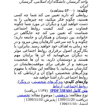
واحد گرمسار، دانشگاه آزاد اسلامی، گرمسار،
ایران
چکیده:
(۵۳۰۰ مشاهده)
روابطی که دارید تعیین می­ کند شما چه کسی
هستید، چگونه فکر می­کنید، چه چیزهایی را به
دست خواهید آورد و دیگران در مورد شما چگونه
قضاوت می­ کنند.
کیفیت روابط اجتماعی
شماست که تعیین می­ کند چه جایگاهی در
خانواده، بین دوستان و همکاران و جامعه دارید؛
چگونه و با چه سرعتی کارهایتان پیش می­رود و در
چه زمانی به اهداف خود خواهید رسید. بنابراین، با
بکارگیری اصول برقراری روابط اجتماعی موثر
به دیگران می‌فهمانید که آن­ ها برایتان مهم
هستند و دوستشان دارید، به آن­ ها شخصیت
می‌دهید و از طرفی برای موفقیت‌های­شان در
کنارشان می‌مانید. با مطالعه این مقاله با مفهوم
ویژگی‌های شخصیتی، انواع آن و ارتباطی که با
روابط اجتماعی دارد آشنا خواهید شد
واژه‌های کلیدی:
ویژگی‌های شخصیتی
،
درونگرا
،
روابط اجتماعی
،
ارتباط
متن کامل
[PDF 538 kb]
(۱۱۳۷ دریافت)
نوع مطالعه:
پژوهشي
| موضوع مقاله:
تخصصي
دریافت: 1399/11/20 | پذیرش: 1399/11/10 |
انتشار: 1399/11/10