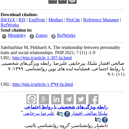
Download citation:
BibTeX
|
RIS
|
EndNote
|
Medlars
|
ProCite
|
Reference Manager
|
RefWorks
Send citation to:
Mendeley
Zotero
RefWorks
Salehiafshar M, Pirkhaefi A. The relationship between personality
traits and social relationships. JNIP 2021; 7 (11) :1-9
URL:
http://jnip.ir/article-1-397-fa.html
صالحی افشار ملیکا، پیرخایفی علیرضا. رابطه ویژگی‌های شخصیتی
با روابط اجتماعی. فصلنامه ایده های نوین روانشناسی. ۱۳۹۹; ۷
(۱۱) :۱-۹
URL:
http://jnip.ir/article-۱-۳۹۷-fa.html
رابطه ویژگی‌های شخصیتی با روابط اجتماعی
*
ملیکا صالحی افشار
،
علیرضا پیرخایفی
دانشیار روانشناسی، گروه روانشناسی بالینی،