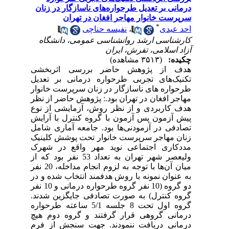
درمانی بر تعدیل طرحواره‌های ناسازگار در زنان
سرپرست خانوار مهاجر افغان در تهران
*
احد عبدی
،
نفیسه حناچی
کارشناسی ارشد روانشناسی عمومی، دانشگاه
آزاد اسلامی، تفرش، ایران
چکیده:
(۳۵۱۳ مشاهده)
هدف از پژوهش حاضر بررسی اثربخشی
تکنیک‌های تجربی طرحواره درمانی بر تعدیل
طرحواره ­های ناسازگار در زنان سرپرست خانوار
مهاجر افغان در تهران بود.:
پژوهش حاضر از نظر
هدف کاربردی و از نظر روش، آزمایشی از نوع
پیش آزمون پس آزمون با گروه کنترل با آرایش
تصادفی در آزمودنی‌ها بود.
جامعه آماری شامل
زنان مهاجر سرپرست خانوار تحت پوشش کلینیک
مددکاری اجتماعی نوید مهر واقع در شهرک
ولیعصر شهر تهران به تعداد 53 نفر بود که از
میان آن‌ها با توجه به
لزوم انجام مداخله، 20 نفر
به عنوان نمونه با روش هدفمند انتخاب شده و در
دو گروه (10 نفر گروه طرحواره درمانی و 10 نفر
گروه کنترل) به صورت تصادفی جایگزین شدند.
گروه اول تحت 8 جلسه 5/1 ساعته طرحواره
درمانی گروهی قرار گرفتند و گروه دوم هیچ
درمانی دریافت ننمودند. جهت سنجش از فرم