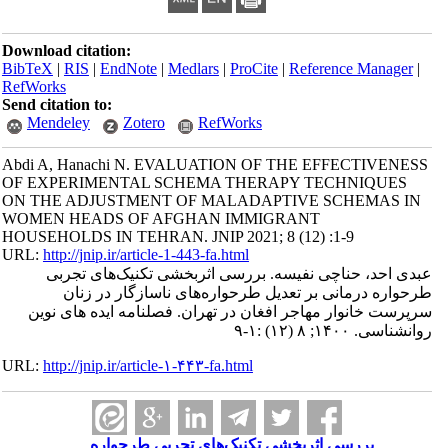
Download citation:
BibTeX
|
RIS
|
EndNote
|
Medlars
|
ProCite
|
Reference Manager
|
RefWorks
Send citation to:
Mendeley
Zotero
RefWorks
Abdi A, Hanachi N. EVALUATION OF THE EFFECTIVENESS
OF EXPERIMENTAL SCHEMA THERAPY TECHNIQUES
ON THE ADJUSTMENT OF MALADAPTIVE SCHEMAS IN
WOMEN HEADS OF AFGHAN IMMIGRANT
HOUSEHOLDS IN TEHRAN. JNIP 2021; 8 (12) :1-9
URL:
http://jnip.ir/article-1-443-fa.html
عبدی احد، حناچی نفیسه. بررسی اثربخشی تکنیک‌های تجربی
طرحواره درمانی بر تعدیل طرحواره‌های ناسازگار در زنان
سرپرست خانوار مهاجر افغان در تهران. فصلنامه ایده های نوین
روانشناسی. ۱۴۰۰; ۸ (۱۲) :۱-۹
URL:
http://jnip.ir/article-۱-۴۴۳-fa.html
بررسی اثربخشی تکنیک‌های تجربی طرحواره