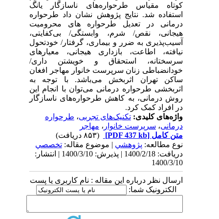
کوتاه مقیاس طرحواره‌های ناسازگار یانگ
استفاده شد.
نتایج پژوهش نشان داد طرحواره
درمانی در تعدیل طرحواره های محرومیت
هیجانی، نقص/ شرم، وابستگی/ بی‌کفایتی،
آسیب‌پذیری به ضرر و بیماری، گرفتار/ خودتحول
نیافته، اطاعت، بازداری هیجانی، معیارهای
سرسختانه، استحقاق و خویشتن داری/
خودانضباطی زنان سرپرست خانوار مهاجر افغان
ساکن تهران اثربخش می‌باشد. با توجه به
اثربخشی طرحواره درمانی می‌توان با انجام این
روش درمانی، به کاهش طرحواره‌های ناسازگار
در افراد کمک کرد
.
واژه‌های کلیدی:
تکنیک‌های تجربی
،
طرحواره
درمانی
،
سرپرست خانوار
،
مهاجر
متن کامل
[PDF 437 kb]
(۸۵۳ دریافت)
نوع مطالعه:
پژوهشي
| موضوع مقاله:
تخصصي
دریافت: 1400/2/18 | پذیرش: 1400/3/10 | انتشار:
1400/3/10
ارسال نظر درباره این مقاله : نام کاربری یا پست
الکترونیک شما: