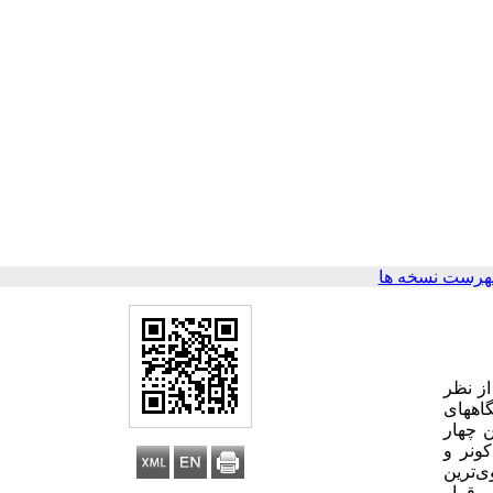
هرست نسخه ها
ز نظر
اه
های
ن چهار
ونر و
ی‌ترین
 قرار