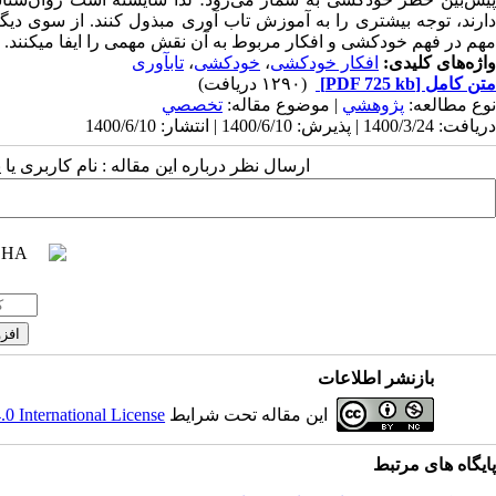
ارند، توجه بیشتری را به آموزش تاب آوری مبذول کنند
.
از سوی دیگ
مهم
در
فهم
خودکشی
و
افکار
مربوط
به
آن نقش
مهمی
را
ایفا
میکنند
.
واژه‌های کلیدی:
افکار خودکشی
،
خودکشی
،
تابآوری
متن کامل
[PDF 725 kb]
(۱۲۹۰ دریافت)
نوع مطالعه:
پژوهشي
| موضوع مقاله:
تخصصي
دریافت: 1400/3/24 | پذیرش: 1400/6/10 | انتشار: 1400/6/10
ارسال نظر درباره این مقاله : نام کاربری ی
بازنشر اطلاعات
این مقاله تحت شرایط
 International License
پایگاه های مرتبط