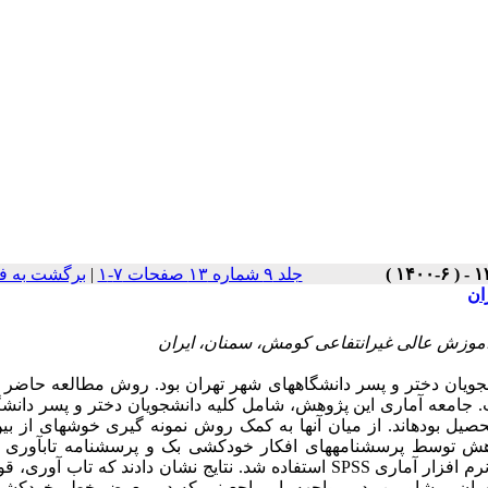
جلد ۹ شماره ۱۳ صفحات ۷-۱
|
برگشت به ف
ان
موزش عالی غیرانتفاعی کومش، سمنان، ایران
ویان دختر و پسر دانشگاه
های شهر تهران
بود. روش مطالعه حاضر ا
 جامعه آماری این پژوهش، شامل کلیه دانشجویان دختر و پسر دانشگ
اند
. از میان آنها به کمک روش نمونه گیری خوشه
ای از بی
های افکار خودکشی بک و پرسشنامه تاب
آوری ک
رم افزار آماری
SPSS
استفاده شد. نتایج نشان دادند که تاب آوری، قو
اسان، مشاورین در مواجهه با مراجعینی که در معرض خطر خودکشی