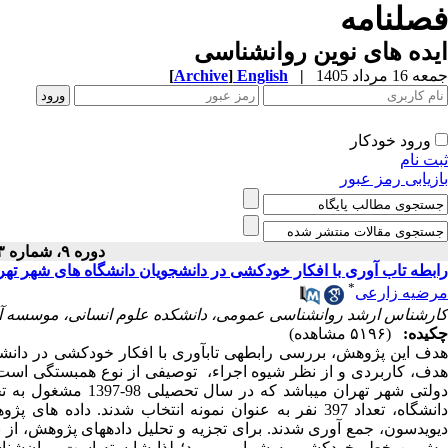
فصلنامه
ایده های نوین روانشناسی
جمعه 16 مرداد 1405
|
English
]
Archive
[
ورود خودکار
ثبت نام
بازیابی رمز عبور
دوره ۹، شماره ۱۳ - ( ۶-۱۴۰۰ )
رابطه تاب آوری با افکار خودکشی در دانشجویان دانشگاه های شهر تهر
*
مرضیه زارعی
کارشناس ارشد روانشناسی عمومی، دانشکده علوم انسانی، موسسه آ
چکیده:
(۵۱۹۶ مشاهده)
دف این پژوهش، بررسی رابطه
ی تاب
آوری
با افکار خودکشی در دانشج
هدف، کاربردی و از نظر شیوه اجراء، توصیفی از نوع همبستگی است.
ولتی شهر تهران می
باشد که در سال تحصیلی 98-1397 مشغول به تحصیل بوده
دانشگاه،
تعداد 397 نفر به عنوان نمونه انتخاب شدند. داده های پژوهش توسط پرسشنامه
یویدسون،
جمع آوری شدند. برای تجزیه و تحلیل داده
های پژوهش، از ن
پیش‌بین خطر خودکشی به شمار می‌رود؛ لذا شایسته است روان‌شن