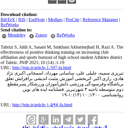
Download citation:
BibTeX
|
RIS
|
EndNote
|
Medlars
|
ProCite
|
Reference Manager
|
RefWorks
Send citation to:
Mendeley
Zotero
RefWorks
Tabrizi S, Jalili A, Sasani M, Smkhani Akbarinejhad H, Razi A. The
effectiveness of positive thinking training on increasing club
affiliation and sports burnout of high school student Athletes district
of Tabriz. JNIP 2021; 10 (14) :1-19
URL:
http://jnip.ir/article-1-597-fa.html
تبریزی سمیه، جلیلی علی، ساسانی مهرداد، اسمخانی اکبری نژاد
هادی، رازی اکبر. اثربخشی آموزش مثبت اندیشی برافزایش تعلق
برباشگاه وفرسودگی ورزشی دانش‌آموزان ورزشکار پسرمقطع
دوم متوسطه ناحیه ۳ شهرتبریز. فصلنامه ایده های نوین
روانشناسی. ۱۴۰۰; ۱۰ (۱۴) :۱-۱۹
URL:
http://jnip.ir/article-۱-۵۹۷-fa.html
اثربخشی آموزش مثبت اندیشی برافزایش تعلق