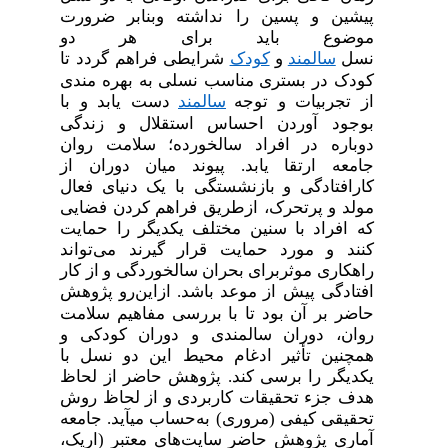
پیشین و پسین را نداشته وبنابر ضرورت
موضوع باید برای هر دو
نسل
سالمند
و
کودک
شرایطی فراهم گردد تا
کودک در بستری مناسب نسلی به بهره مندی
از تجربیات و توجه
سالمند
دست یابد و با
بوجود آوردن احساس استقلال و زندگی
دوباره در افراد سالخورده؛ سلامت روان
جامعه ارتقا یابد. پیوند میان دوران از
کارافتادگی و بازنشستگی با یک دنیای فعال
مولد و پرتحرک، ازطریق فراهم کردن فضایی
که افراد با سنین مختلف یکدیگر را حمایت
کنند و مورد حمایت قرار گیرند می‌تواند
راهکاری موثربرای بحران سالخوردگی و از کار
افتادگی پیش از موعد باشد.
ازاین‌رو پژوهش
حاضر بر آن بود تا با بررسی مفاهیم سلامت
روان، دوران سالمندی و دوران کودکی و
همچنین تأثیر ادغام محیط این دو نسل با
یکدیگر را برسی کند. پژوهش حاضر از لحاظ
هدف جزء تحقیقات کاربردی و از لحاظ روش
تحقیقی کیفی (مروری) به‌حساب می­آید. جامعه
آماری پژوهش حاضر سایت‌های معتبر (اریک،