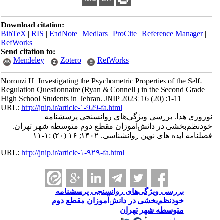
Download citation:
BibTeX
|
RIS
|
EndNote
|
Medlars
|
ProCite
|
Reference Manager
|
RefWorks
Send citation to:
Mendeley
Zotero
RefWorks
Norouzi H. Investigating the Psychometric Properties of the Self-
Regulation Questionnaire (Ryan & Connell ) in the Second Grade
High School Students in Tehran. JNIP 2023; 16 (20) :1-11
URL:
http://jnip.ir/article-1-929-fa.html
نوروزی هدا. بررسی ویژگی‌های روانسنجی پرسشنامه
خودنظم‌بخشی در دانش‌آموزان مقطع دوم متوسطه شهر تهران.
فصلنامه ایده های نوین روانشناسی. ۱۴۰۲; ۱۶ (۲۰) :۱-۱۱
URL:
http://jnip.ir/article-۱-۹۲۹-fa.html
بررسی ویژگی‌های روانسنجی پرسشنامه
خودنظم‌بخشی در دانش‌آموزان مقطع دوم
متوسطه شهر تهران
*