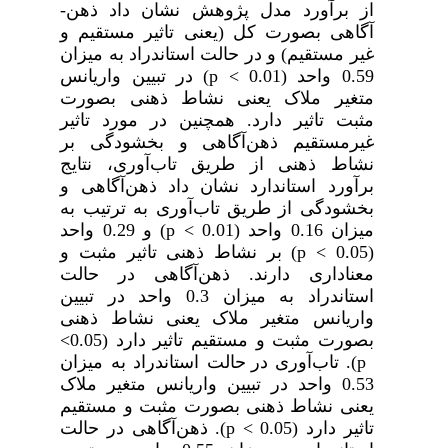
از برآورد مدل پژوهش نشان داد
ذهن‌­
آگاهی
بصورت کل (یعنی تاثیر مستقیم و
غیر مستقیم) و در حالت استاندراد به میزان
0.59 واحد (0.01
<
p
) در تبیین واریانس
متغیر ملاک یعنی
نشاط ذهنی
بصورت
مثبت
تاثیر دارد. همچنین در مورد تاثیر
غیرمستقیم
ذهن‌­آگاهی و بخشودگی
بر
نشاط ذهنی
از طریق
تاب‌­آوری،
نتایج
برآورد استاندارد نشان داد
ذهن­‌آگاهی و
بخشودگی
از طریق
تاب‌­آوری
به ترتیب به
میزان 0.16 واحد (0.01
<
p
) و 0.29 واحد
(0.05
<
p
) بر
نشاط ذهنی
تاثیر مثبت
و
معناداری دارند
.
ذهن‌­آگاهی
در حالت
استاندراد به میزان 0.3 واحد در تبیین
واریانس متغیر ملاک یعنی
نشاط ذهنی
بصورت مثبت و مستقیم تاثیر دارد (0.05
<
p
).
تاب‌­آوری
در حالت استاندراد به میزان
0.53 واحد در تبیین واریانس متغیر ملاک
یعنی
نشاط ذهنی
بصورت مثبت و مستقیم
تاثیر دارد (0.05
<
p
).
ذهن­‌آگاهی
در حالت