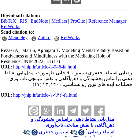
Download citation:
BibTeX
|
RIS
|
EndNote
|
Medlars
|
ProCite
|
Reference Manager
|
RefWorks
Send citation to:
Mendeley
Zotero
RefWorks
Rezaei A, Jafari S, Aghajani T. Modeling Mental Vitality Based on
Forgiveness and Mindfulness with the Mediating Role of
Resilience. JNIP 2022; 13 (17)
URL:
http://jnip.ir/article-1-946-fa.html
رضایی اسماء، جعفری سیمین، آقاجانی طهمورث. مدل‌یابی نشاط
ذهنی براساس بخشودگی و ذهن‌آگاهی با نقش میانجی تاب‌آوری.
فصلنامه ایده های نوین روانشناسی. ۱۴۰۱; ۱۳ (۱۷)
URL:
http://jnip.ir/article-۱-۹۴۶-fa.html
مدل‌یابی نشاط ذهنی براساس بخشودگی و
ذهن‌آگاهی با نقش میانجی تاب‌آوری
*
اسماء رضایی
،
سیمین جعفری
،