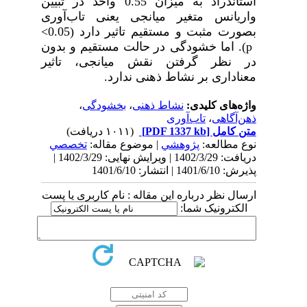
استاندراد به میزان 0.55 واحد در تبیین
واریانس متغیر میانجی یعنی
تاب­‌آوری
بصورت مثبت و مستقیم تاثیر دارد (0.05
<
p
).
اما
خشودگی
در حالت مستقیم و بدون
در نظر گرفتن نقش میانجی، تاثیر
معناداری بر
نشاط ذهنی ندارد
.
واژه‌های کلیدی:
نشاط ذهنی
،
بخشودگی
،
ذهن‌آگاهی
،
تاب‌آوری
متن کامل
[PDF 1337 kb]
(۱۰۱۱ دریافت)
نوع مطالعه:
پژوهشي
| موضوع مقاله:
تخصصي
دریافت: 1402/3/29 | ویرایش نهایی: 1402/3/29 |
پذیرش: 1401/6/10 | انتشار: 1401/6/10
ارسال نظر درباره این مقاله : نام کاربری یا پست
الکترونیک شما: