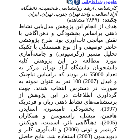
طهمورث آقاجانی
کارشناسی ارشد روانشناسی شخصیت، دانشگاه
آزاد اسلامی، واحد تهران جنوب، تهران، ایران
چکیده:
(۲۸۴۹ مشاهده)
هدف از انجام این پژوهش
مدل‌یابی نشاط
ذهنی براساس بخشودگی و ذهن‌­آگاهی با
نقش میانجی تاب­‌آوری بود.
طرح پژوهشی
حاضر توصیفی و از نوع همبستگی با تکنیک
تحلیل مسیر (رگرسیونی) و جامعه‌آماری
مورد مطالعه در این پژوهش کلیه
دانشجویان دانشگاه آزاد تهران مرکز به
تعداد 55000 نفر بودند که براساس تباچنیک
و فیدل (2007) 108 نفر به عنوان نمونه
به
صورت در دسترس انتخاب شدند. جهت
گردآوری اطلاعات در این پژوهش از
پرسشنامه‌های
نشاط ذهنی ریان و فردریک
(1997)
،
بخشودگی تامپسون، اسنایدر،
هافمن، میشل، راسموسن و همکاران
(2005)
،
ذهن­آگاهی بائر، اسمیت، هوپکینز،
کریتمیر و تونی (2006)
و
تاب‌­آوری کانر و
دیویدسون (2003)
استفاده شد. نتایج حاصل