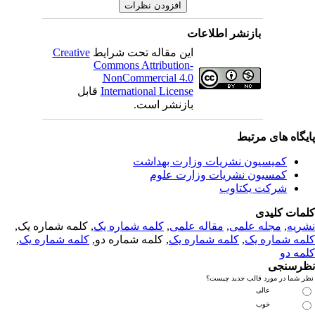
بازنشر اطلاعات
این مقاله تحت شرایط
Creative
Commons Attribution-
NonCommercial 4.0
International License
قابل
بازنشر است.
یگاه های مرتبط
کمیسیون نشریات وزارت بهداشت
کمسیون نشریات وزارت علوم
شرکت یکتاوب
مات کلیدی
ریه
,
مجله علمی
,
مقاله علمی
,
کلمه شماره یک
, کلمه شماره یک,
مه شماره یک
,
کلمه شماره یک
, کلمه شماره دو,
کلمه شماره یک
,
مه دو
رسنجی
 شما در مورد قالب جدید چیست؟
عالی
خوب