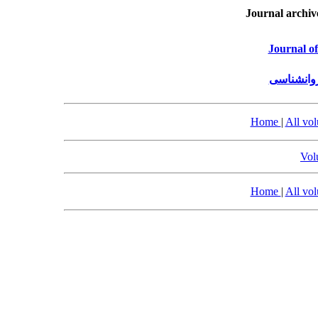
Journal archiv
Journal o
روانشناسی
Home
|
All vo
Vol
Home
|
All vo