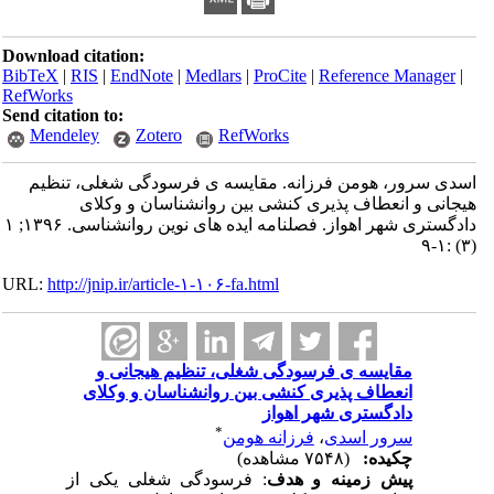
Download citation:
BibTeX
|
RIS
|
EndNote
|
Medlars
|
ProCite
|
Reference Manager
|
RefWorks
Send citation to:
Mendeley
Zotero
RefWorks
اسدی سرور، هومن فرزانه. مقایسه ی فرسودگی شغلی، تنظیم
هیجانی و انعطاف پذیری کنشی بین روانشناسان و وکلای
دادگستری شهر اهواز. فصلنامه ایده های نوین روانشناسی. ۱۳۹۶; ۱
(۳) :۱-۹
URL:
http://jnip.ir/article-۱-۱۰۶-fa.html
مقایسه ی فرسودگی شغلی، تنظیم هیجانی و
انعطاف پذیری کنشی بین روانشناسان و وکلای
دادگستری شهر اهواز
*
سرور اسدی
،
فرزانه هومن
چکیده:
(۷۵۴۸ مشاهده)
پیش زمینه و هدف
: فرسودگی شغلی یکی از