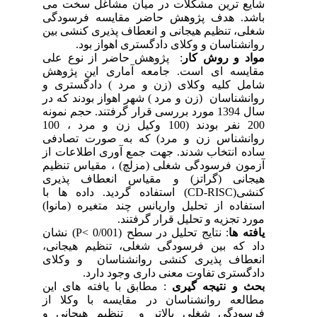
شایع ترین مشکلات در میان مشاغل سخت می
باشد. هدف پژوهش حاضر مقایسه فرسودگی
شغلی، تنظیم هیجانی و انعطاف پذیری کنشی بین
روانشناسان و وکلای دادگستری اهواز بود.
مواد و روش کار
: پژوهش حاضر از نوع علی
مقایسه ای است. جامعه آماری این پژوهش
شامل کلیه وکلای (زن و مرد ) دادگستری و
روانشناسان (زن و مرد ) شهر اهواز بودند که در
سال 1394 مورد بررسی قرار گرفتند. حجم نمونه
200 نفر بودند (100 وکیل زن و مرد ، 100
روانشناس زن و مرد) که به صورت تصادفی
ساده انتخاب شدند. جهت جمع آوری اطلاعات از
آزمون فرسودگی شغلی (مزلچ) ، مقیاس تنظیم
هیجانی (گراتز) و مقیاس انعطاف پذیری
کنشی(
CD-RISC
) استفاده گردید. داده ها با
استفاده از تحلیل واریانس چند متغیره (مانوا)
مورد تجزیه و تحلیل قرار گرفتند.
یافته ها
: نتایج تحلیل در سطح (0/001
<
P
) نشان
داد که بین فرسودگی شغلی، تنظیم هیجانی،
انعطاف پذیری کنشی روانشناسان و وکلای
دادگستری تفاوت معنی داری وجود دارد.
بحث و نتیجه گیری
: مطابق با یافته های این
مطالعه روانشناسان در مقایسه با وکلا از
فرسودگی شغلی بالاتر و تنظیم هیجانی و