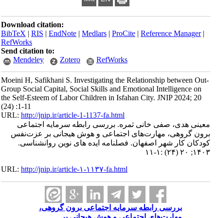
Download citation:
BibTeX
|
RIS
|
EndNote
|
Medlars
|
ProCite
|
Reference Manager
|
RefWorks
Send citation to:
Mendeley
Zotero
RefWorks
Moeini H, Safikhani S. Investigating the Relationship between Out-
Group Social Capital, Social Skills and Emotional Intelligence on
the Self-Esteem of Labor Children in Isfahan City. JNIP 2024; 20
(24) :1-11
URL:
http://jnip.ir/article-1-1137-fa.html
معینی هدی، صفی خانی ثمره. بررسی رابطه سرمایه اجتماعی
برون گروهی، مهارت‌های اجتماعی و هوش هیجانی بر عزت‌نفس
کودکان کار شهر اصفهان. فصلنامه ایده های نوین روانشناسی.
۱۴۰۳; ۲۰ (۲۴) :۱-۱۱
URL:
http://jnip.ir/article-۱-۱۱۳۷-fa.html
بررسی رابطه سرمایه اجتماعی برون گروهی،
مهارت‌های اجتماعی و هوش هیجانی بر