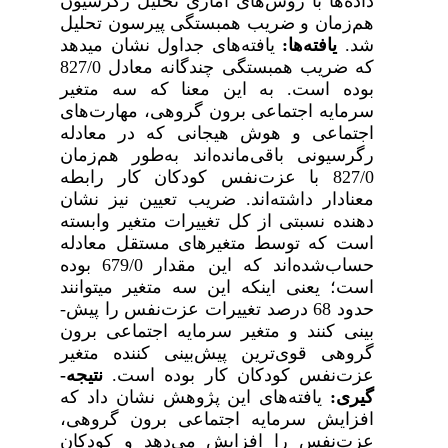
داده­‌ها با روش‌های آماری تحلیل رگرسیون
هم‌زمان و ضریب همبستگی پیرسون تحلیل
شد.
یافته‌­ها:
یافته‌های جداول نشان می­دهد
که ضریب همبستگی چندگانه معادل 827/0
بوده است. به این معنا که سه متغیر
سرمایه اجتماعی برون گروهی، مهارت­‌های
اجتماعی و هوش هیجانی­ که در معادله
رگرسیونی باقی‌مانده‌اند به‌طور هم‌زمان
827/0 با عزت‌نفس کودکان کار رابطه
معنادار داشته‌­اند. ضریب تعیین نیز نشان­‌
دهنده نسبتی از کل تغییرات متغیر وابسته
است که توسط متغیرهای مستقل معادله
حساب‌شده‌اند که این مقدار 679/0 بوده
است؛ یعنی اینکه این سه متغیر می­توانند
حدود 68 درصد تغییرات عزت‌نفس را پیش‌­
بینی کنند و متغیر سرمایه اجتماعی برون
گروهی قوی­‌ترین پیش­‌بینی کننده متغیر
عزت­‌نفس کودکان کار بوده است.
نتیجه‌­
گیری:
یافته­‌های این پژوهش
نشان داد که
افزایش سرمایه اجتماعی برون گروهی،
عزت‌نفس را افزایش می­‌دهد و کودکان