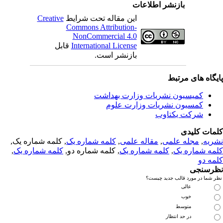
بازنشر اطلاعات
این مقاله تحت شرایط
Creative
Commons Attribution-
NonCommercial 4.0
International License
قابل
بازنشر است.
یگاه های مرتبط
کمیسیون نشریات وزارت بهداشت
کمسیون نشریات وزارت علوم
شرکت یکتاوب
مات کلیدی
ریه
,
مجله علمی
,
مقاله علمی
,
کلمه شماره یک
, کلمه شماره یک,
مه شماره یک
,
کلمه شماره یک
, کلمه شماره دو,
کلمه شماره یک
,
مه دو
رسنجی
 شما در مورد قالب جدید چیست؟
عالی
خوب
متوسط
در حد انتظار