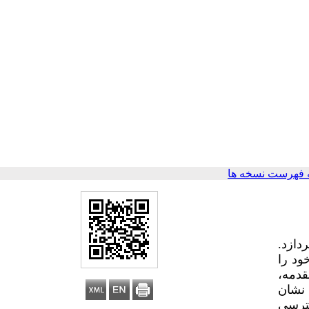
 فهرست نسخه ها
، می‌پردازد.
ود را
قدمه،
 نشان
سترسی