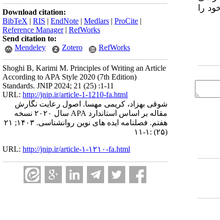
ود را
Download citation:
BibTeX
|
RIS
|
EndNote
|
Medlars
|
ProCite
|
Reference Manager
|
RefWorks
Send citation to:
Mendeley
Zotero
RefWorks
Shoghi B, Karimi M. Principles of Writing an Article
According to APA Style 2020 (7th Edition)
Standards. JNIP 2024; 21 (25) :1-11
URL:
http://jnip.ir/article-1-1210-fa.html
شوقی بهزاد، کریمی مهسا. اصول رعایت نگارش
مقاله بر اساس استاندارد APA سال ۲۰۲۰ نسخه
هفتم. فصلنامه ایده های نوین روانشناسی. ۱۴۰۳; ۲۱
(۲۵) :۱-۱۱
URL:
http://jnip.ir/article-۱-۱۲۱۰-fa.html