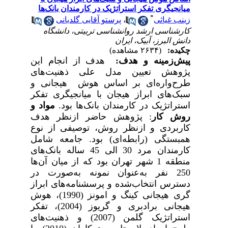
میانجیگری تفکر استراتژیک در کارمندان بانک‌ها
*
زینب غیاثی
،
پرستو آقایی گلدیانی
کارشناسی ارشد روانشناسی تربیتی، دانشگاه
دانش البرز، آبیک، ایران
چکیده:
(۲۶۳۴ مشاهده)
پیش‌زمینه و هدف
:
هدف از انجام این
پژوهش تعیین مدل علی ذهنیت‌های
طرح‌واره‌ای بر اساس هوش هیجانی و
سبک‌های ابراز هیجان با میانجیگری تفکر
استراتژیک در کارمندان بانک‌ها بود.
مواد و
روش‌ کار
:
پژوهش حاضر ازنظر هدف
کاربردی و ازنظر روش، توصیفی از نوع
همبستگی
(رابطه‌ای)
بود.
جامعه شامل
کارمندان مرد 30 الی 45 ساله بانک‌های
منطقه 1 شهر تهران
بود که از میان آن‌ها
250 نفر به‌عنوان نمونه به‌صورت در
دسترس انتخاب‌شده و پرسشنامه‌های ابراز
گری هیجانی کینگ و امونز (1990)،
هوش
هیجانی برادبری و گریوز (2004)، تفکر
استراتژیک گلمن (2007) و ذهنیت‌­های