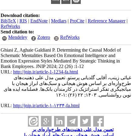
Download citation:
BibTeX
|
RIS
|
EndNote
|
Medlars
|
ProCite
|
Reference Manager
|
RefWorks
Send citation to:
Mendeley
Zotero
RefWorks
Ghiasi Z, Aghaie Galdiani P. Determining the Causal Model of
Schematic Mentalities Based On Emotional Intelligence and
Emotion Expression Styles Mediated By Strategic Thinking in
Bank Employees. JNIP 2024; 22 (26) :1-12
URL:
http://jnip.ir/article-1-1234-fa.html
غیاثی زینب، آقایی گلدیانی پرستو. تعیین مدل علی ذهنیت‌های
طرح‌واره‌ای بر اساس هوش هیجانی و سبک‌های ابراز هیجان با
میانجیگری تفکر استراتژیک در کارمندان بانک‌ها. فصلنامه ایده های
نوین روانشناسی. ۱۴۰۳; ۲۲ (۲۶) :۱-۱۲
URL:
http://jnip.ir/article-۱-۱۲۳۴-fa.html
تعیین مدل علی ذهنیت‌های طرح‌واره‌ای بر
اساس هوش هیجانی و سبک‌های ابراز هیجان با