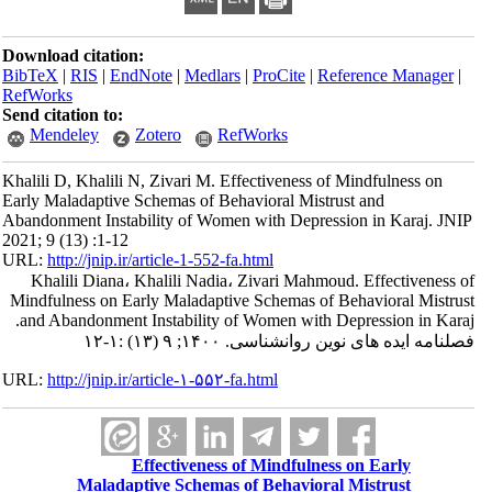
Download citation:
BibTeX
|
RIS
|
EndNote
|
Medlars
|
ProCite
|
Reference Manager
|
RefWorks
Send citation to:
Mendeley
Zotero
RefWorks
Khalili D, Khalili N, Zivari M. Effectiveness of Mindfulness on
Early Maladaptive Schemas of Behavioral Mistrust and
Abandonment Instability of Women with Depression in Karaj. JNIP
2021; 9 (13) :1-12
URL:
http://jnip.ir/article-1-552-fa.html
Khalili Diana، Khalili Nadia، Zivari Mahmoud. Effectiveness of
Mindfulness on Early Maladaptive Schemas of Behavioral Mistrust
and Abandonment Instability of Women with Depression in Karaj.
فصلنامه ایده های نوین روانشناسی. ۱۴۰۰; ۹ (۱۳) :۱-۱۲
URL:
http://jnip.ir/article-۱-۵۵۲-fa.html
Effectiveness of Mindfulness on Early
Maladaptive Schemas of Behavioral Mistrust