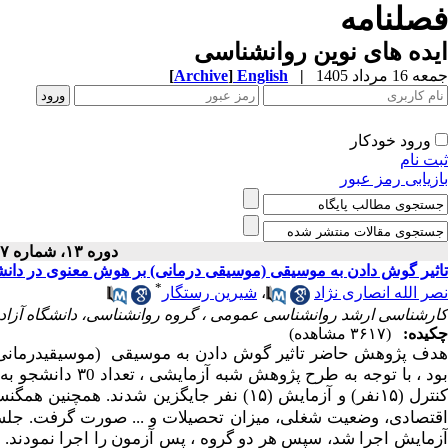
فصلنامه
ایده های نوین روانشناسی
جمعه 16 مرداد 1405
|
English
]
Archive
[
ورود خودکار
ثبت نام
بازیابی رمز عبور
دوره ۱۳، شماره ۱۷ - ( ۶-۱۴۰۱ )
تاثیر گوش دادن به موسیقی (موسیقی درمانی) بر هوش معنوی در دانشج
*
نصر الله انصاری نژاد
،
شیرین رستگار
کارشناسی ارشد روانشناسی عمومی ، گروه روانشناسی، دانشگاه آزاد اس
چکیده:
(۳۶۱۷ مشاهده)
هدف پژوهش حاضر تاثیر گوش دادن به موسیقی (موسیقی­درمانی) 
بود ، با توجه به 
نترل (۱۵نفر) و آزمایش (۱۵) نفر جایگزین شدند. همچنین همگن­سازی گروه­های کنترل و آزمایش بر اساس ویژگی
آزمایش اجرا شد، سپس هر دو گروه ، پس آزمون را اجرا نمودند. داد