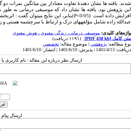
شدند. یافته ها نشان دهندۀ تفاوت معنادار بین میانگین نمرات د
این پژوهش بود. یافته ها نشان داد که موسیقی درمانی به طور م
فزایش داده است (
P<0/05
)بنابر، این نتایج می­توان گفت : ا
عبدالله زاده شامل مؤلفه­های درک و ارتباط با سرچشمه هستی و زندگی معنوی با اطمینان
واژه‌های کلیدی:
موسیقی درمانی، زندگی معنوی ، هوش معنوی
متن کامل
[PDF 438 kb]
(۱۱۹۱ دریافت)
نوع مطالعه:
پژوهشي
| موضوع مقاله:
تخصصي
دریافت: 1401/4/13 | پذیرش: 1401/6/10 | انتشار: 1401/6/10
ارسال نظر درباره این مقاله : نام کاربری ی
ارسال پیام 