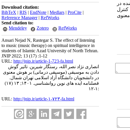
ده در
Download citation:
کنترل
BibTeX
|
RIS
|
EndNote
|
Medlars
|
ProCite
|
معنوی
Reference Manager
|
RefWorks
Send citation to:
Mendeley
Zotero
RefWorks
Ansari Nejad N, Rastegar S. The effect of listening
to music (music therapy) on spiritual intelligence in
students of Islamic Azad University of North Tehran.
JNIP 2022; 13 (17) :1-12
URL:
http://jnip.ir/article-1-723-fa.html
انصاری نژاد نصر الله، رستگار شیرین. تاثیر گوش
دادن به موسیقی (موسیقی درمانی) بر هوش معنوی
در دانشجویان دانشگاه آزاد اسلامی تهران شمال.
فصلنامه ایده های نوین روانشناسی. ۱۴۰۱; ۱۳ (۱۷)
:۱-۱۲
URL:
http://jnip.ir/article-۱-۷۲۳-fa.html