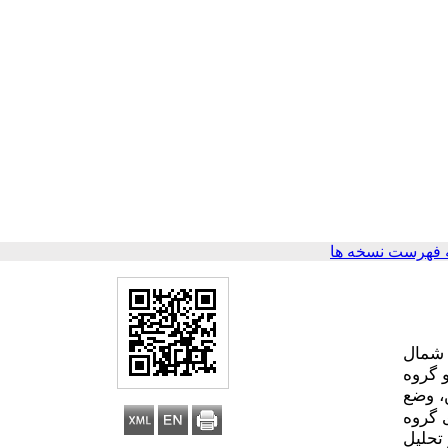
 فهرست نسخه ها
 شمال
ر دو گروه
 وضع
 روی آزمودنی­های گروه
تحلیل