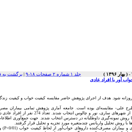
جلد ۱ شماره ۲ صفحات ۱۸-۹
|
برگشت به ف
ب آور با افراد عادی
 روزانه شود. هدف از اجرای پژوهش حاضر مقایسه کیفیت خواب و کیفیت زندگی
رح علی- مقایسه‌ای بوده است. جامعه آماری پژوهش تمامی بیماران مصرف
داروهای خواب‌آور بودند که تعداد 274 نفر با روش نمونه‌گیری تصادفی طبقه‌ای از شهرهای ساری، نور و چالوس انتخاب
با روش نمونه‌گیری داوطلبانه در دسترس انتخاب شدند. جهت جمع‌آوری اطلاعات
با روش تحلیل واریانس چندمتغیره مورد تجزیه و تحلیل قرار گرفتند.
ی و بیماران مصرف‌کننده داروهای خواب‌آور از لحاظ کیفیت خواب (
0/01
P<
) و