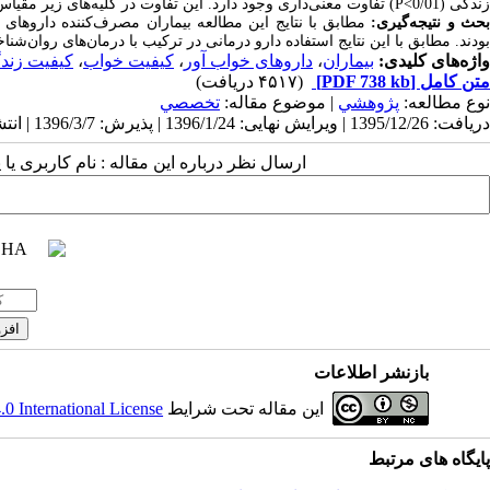
زندگی (0/01
P<
) تفاوت معنی‌داری وجود دارد. این تفاوت در کلیه‌های زیر مقی
حث و نتیجه‌گیری:
مطابق با نتایج این مطالعه
بیماران مصرف‌کننده داروهای خ
بودند. مطابق با این نتایج استفاده دارو درمانی در ترکیب با درمان‌های روان‌شنا
واژه‌های کلیدی:
بیماران
،
داروهای خواب آور
،
کیفیت خواب
،
کیفیت زند
متن کامل
[PDF 738 kb]
(۴۵۱۷ دریافت)
نوع مطالعه:
پژوهشي
| موضوع مقاله:
تخصصي
دریافت: 1395/12/26 | ویرایش نهایی: 1396/1/24 | پذیرش: 1396/3/7 | انتشار: 1396/3/30
ارسال نظر درباره این مقاله : نام کاربری ی
بازنشر اطلاعات
این مقاله تحت شرایط
 International License
پایگاه های مرتبط