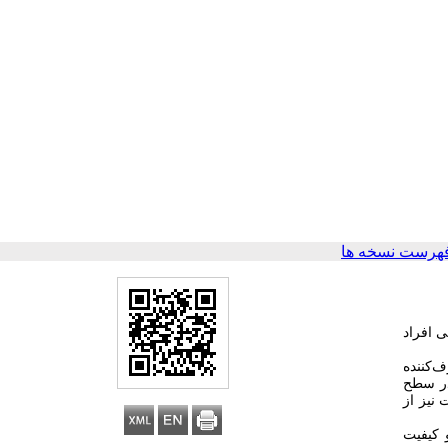
هرست نسخه ها
 افراد
‌کننده
 شدند. تعداد 274 نفر از افراد عادی در سطح
 نیز از
 کیفیت