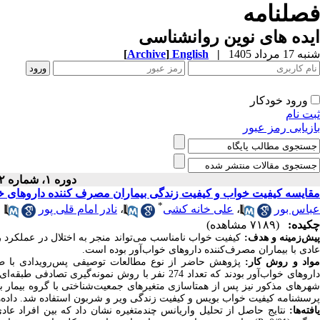
فصلنامه
ایده های نوین روانشناسی
شنبه 17 مرداد 1405
|
English
]
Archive
[
ورود خودکار
ثبت نام
بازیابی رمز عبور
دوره ۱، شماره ۲ - ( بهار ۱۳۹۶ )
مقایسه کیفیت خواب و کیفیت زندگی بیماران مصرف کننده داروهای خوا
*
عباس بور
،
علی خانه کشی
،
نادر امام قلی پور
چکیده:
(۷۱۸۹ مشاهده)
یش‌زمینه و هدف
:
کیفیت خواب نامناسب می‌تواند منجر به اختلال در عملکرد
عادی با بیماران مصرف‌کننده داروهای خواب‌آور بوده است.
واد و روش کار:
پژوهش حاضر از نوع مطالعات توصیفی پس‌رویدادی با ط
هرهای مذکور نیز پس از همتاسازی
متغیرهای جمعیت‌شناختی
با گروه بیمار 
پرسشنامه کیفیت خواب بویس و کیفیت زندگی ویر و شربون استفاده شد. داده‌ها 
افته‌ها:
نتایج حاصل از تحلیل واریانس چندمتغیره نشان داد که بین افراد عاد