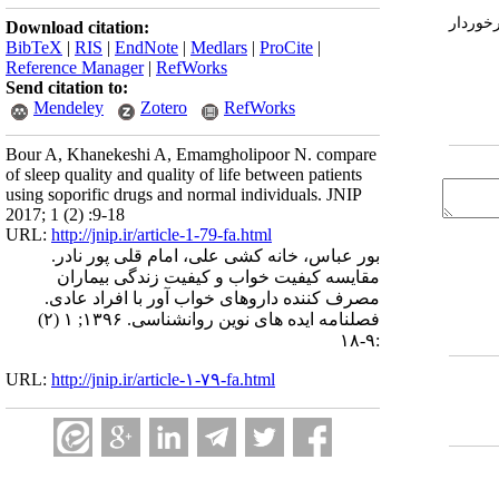
خوردار
Download citation:
BibTeX
|
RIS
|
EndNote
|
Medlars
|
ProCite
|
Reference Manager
|
RefWorks
Send citation to:
Mendeley
Zotero
RefWorks
Bour A, Khanekeshi A, Emamgholipoor N. compare
of sleep quality and quality of life between patients
using soporific drugs and normal individuals. JNIP
2017; 1 (2) :9-18
URL:
http://jnip.ir/article-1-79-fa.html
بور عباس، خانه کشی علی، امام قلی پور نادر.
مقایسه کیفیت خواب و کیفیت زندگی بیماران
مصرف کننده داروهای خواب آور با افراد عادی.
فصلنامه ایده های نوین روانشناسی. ۱۳۹۶; ۱ (۲)
:۹-۱۸
URL:
http://jnip.ir/article-۱-۷۹-fa.html