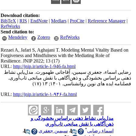
Download citation:
BibTeX
|
RIS
|
EndNote
|
Medlars
|
ProCite
|
Reference Manager
|
RefWorks
Send citation to:
Mendeley
Zotero
RefWorks
Rezaei A, Jafari S, Aghajani T. Modeling Mental Vitality Based on
Forgiveness and Mindfulness with the Mediating Role of
Resilience. JNIP 2022; 13 (17)
URL:
http://jnip.ir/article-1-946-fa.html
رضایی اسماء، جعفری سیمین، آقاجانی طهمورث. مدل‌یابی نشاط
ذهنی براساس بخشودگی و ذهن‌آگاهی با نقش میانجی تاب‌آوری.
فصلنامه ایده های نوین روانشناسی. ۱۴۰۱; ۱۳ (۱۷)
URL:
http://jnip.ir/article-۱-۹۴۶-fa.html
مدل‌یابی نشاط ذهنی براساس بخشودگی و
ذهن‌آگاهی با نقش میانجی تاب‌آوری
*
اسماء رضایی
،
سیمین جعفری
،