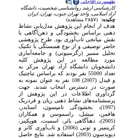
طهمورث آقاجانی
کارشناسی ارشد روانشناسی شخصیت، دانشگاه
آزاد اسلامی، واحد تهران جنوب، تهران، ایران
چکیده:
(۲۸۵۷ مشاهده)
هدف از انجام این پژوهش
مدل‌یابی نشاط
ذهنی براساس بخشودگی و ذهن‌­آگاهی با
نقش میانجی تاب­‌آوری بود.
طرح پژوهشی
حاضر توصیفی و از نوع همبستگی با تکنیک
تحلیل مسیر (رگرسیونی) و جامعه‌آماری
مورد مطالعه در این پژوهش کلیه
دانشجویان دانشگاه آزاد تهران مرکز به
تعداد 55000 نفر بودند که براساس تباچنیک
و فیدل (2007) 108 نفر به عنوان نمونه
به
صورت در دسترس انتخاب شدند. جهت
گردآوری اطلاعات در این پژوهش از
پرسشنامه‌های
نشاط ذهنی ریان و فردریک
(1997)
،
بخشودگی تامپسون، اسنایدر،
هافمن، میشل، راسموسن و همکاران
(2005)
،
ذهن­آگاهی بائر، اسمیت، هوپکینز،
کریتمیر و تونی (2006)
و
تاب‌­آوری کانر و
دیویدسون (2003)
استفاده شد. نتایج حاصل