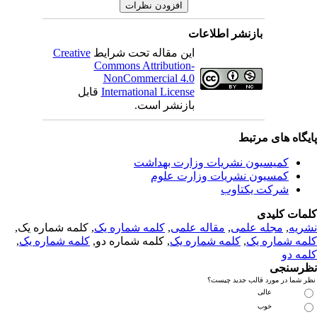
بازنشر اطلاعات
این مقاله تحت شرایط
Creative
Commons Attribution-
NonCommercial 4.0
International License
قابل
بازنشر است.
یگاه های مرتبط
کمیسیون نشریات وزارت بهداشت
کمسیون نشریات وزارت علوم
شرکت یکتاوب
مات کلیدی
ریه
,
مجله علمی
,
مقاله علمی
,
کلمه شماره یک
, کلمه شماره یک,
مه شماره یک
,
کلمه شماره یک
, کلمه شماره دو,
کلمه شماره یک
,
مه دو
رسنجی
 شما در مورد قالب جدید چیست؟
عالی
خوب