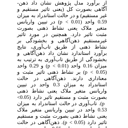
از برآورد مدل پژوهش نشان داد
ذهن‌­
آگاهی
بصورت کل (یعنی تاثیر مستقیم و
غیر مستقیم) و در حالت استاندراد به میزان
0.59 واحد (0.01
<
p
) در تبیین واریانس
متغیر ملاک یعنی
نشاط ذهنی
بصورت
مثبت
تاثیر دارد. همچنین در مورد تاثیر
غیرمستقیم
ذهن‌­آگاهی و بخشودگی
بر
نشاط ذهنی
از طریق
تاب‌­آوری،
نتایج
برآورد استاندارد نشان داد
ذهن­‌آگاهی و
بخشودگی
از طریق
تاب‌­آوری
به ترتیب به
میزان 0.16 واحد (0.01
<
p
) و 0.29 واحد
(0.05
<
p
) بر
نشاط ذهنی
تاثیر مثبت
و
معناداری دارند
.
ذهن‌­آگاهی
در حالت
استاندراد به میزان 0.3 واحد در تبیین
واریانس متغیر ملاک یعنی
نشاط ذهنی
بصورت مثبت و مستقیم تاثیر دارد (0.05
<
p
).
تاب‌­آوری
در حالت استاندراد به میزان
0.53 واحد در تبیین واریانس متغیر ملاک
یعنی
نشاط ذهنی
بصورت مثبت و مستقیم
تاثیر دارد (0.05
<
p
).
ذهن­‌آگاهی
در حالت