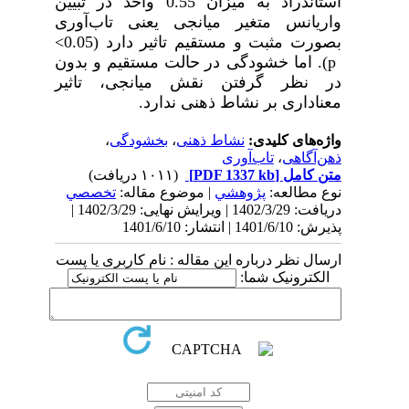
استاندراد به میزان 0.55 واحد در تبیین
واریانس متغیر میانجی یعنی
تاب­‌آوری
بصورت مثبت و مستقیم تاثیر دارد (0.05
<
p
).
اما
خشودگی
در حالت مستقیم و بدون
در نظر گرفتن نقش میانجی، تاثیر
معناداری بر
نشاط ذهنی ندارد
.
واژه‌های کلیدی:
نشاط ذهنی
،
بخشودگی
،
ذهن‌آگاهی
،
تاب‌آوری
متن کامل
[PDF 1337 kb]
(۱۰۱۱ دریافت)
نوع مطالعه:
پژوهشي
| موضوع مقاله:
تخصصي
دریافت: 1402/3/29 | ویرایش نهایی: 1402/3/29 |
پذیرش: 1401/6/10 | انتشار: 1401/6/10
ارسال نظر درباره این مقاله : نام کاربری یا پست
الکترونیک شما: