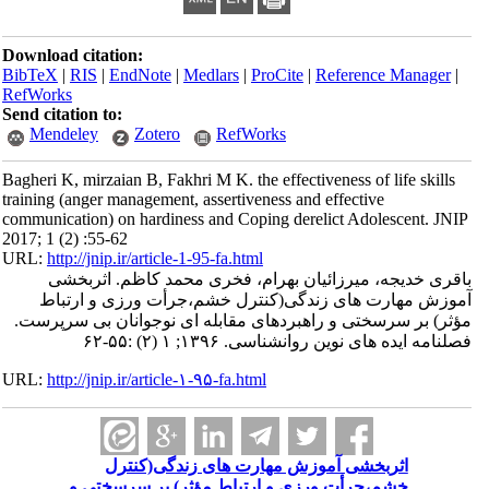
Download citation:
BibTeX
|
RIS
|
EndNote
|
Medlars
|
ProCite
|
Reference Manager
|
RefWorks
Send citation to:
Mendeley
Zotero
RefWorks
Bagheri K, mirzaian B, Fakhri M K. the effectiveness of life skills
training (anger management, assertiveness and effective
communication) on hardiness and Coping derelict Adolescent. JNIP
2017; 1 (2) :55-62
URL:
http://jnip.ir/article-1-95-fa.html
باقری خدیجه، میرزائیان بهرام، فخری محمد کاظم. اثربخشی
آموزش مهارت های زندگی(کنترل خشم،جرأت ورزی و ارتباط
مؤثر) بر سرسختی و راهبردهای مقابله ای نوجوانان بی سرپرست.
فصلنامه ایده های نوین روانشناسی. ۱۳۹۶; ۱ (۲) :۵۵-۶۲
URL:
http://jnip.ir/article-۱-۹۵-fa.html
اثربخشی آموزش مهارت های زندگی(کنترل
خشم،جرأت ورزی و ارتباط مؤثر) بر سرسختی و