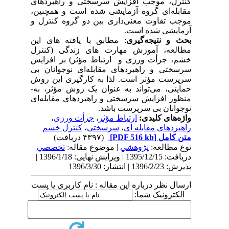
ﮐﻨﺘﺮل، ﻣﻮﺟﺐ افزایش سرسختی و راهبردهای
مقابله‌ای ﮔﺮوه آزﻣﺎیشی ﺷﺪه اﺳﺖ و همچنین،
موجب تفاوت معنی‌داری بین دو گروه کنترل و
آزمایشی شده است.
بحث و نتیجه‌گیری
:
مطابق با یافته های این
مطالعه،
آموزش مهارت های زندگی (
کنترل
خشم، جرأت ورزی و ارتباط مؤثر
) بر افزایش
سرسختی و راهبردهای مقابله‌ای نوجوانان بی
سرپرست مؤثر است. لذا به­
کارگیری این روش
حمایتی، می‌تواند به عنوان یک روش مؤثر، به­
منظور افزایش
سرسختی و
راهبردهای مقابله‌ای
نوجوانان بی سرپرست
باشد.
واژه‌های کلیدی:
ارتباط مؤثر
،
جرأت ورزی
،
راهبردهای مقابله ای
،
سرسختی
،
کنترل خشم
متن کامل
[PDF 516 kb]
(۴۳۹۷ دریافت)
نوع مطالعه:
پژوهشي
| موضوع مقاله:
تخصصي
دریافت: 1395/12/15 | ویرایش نهایی: 1396/1/18 |
پذیرش: 1396/2/23 | انتشار: 1396/3/30
ارسال نظر درباره این مقاله : نام کاربری یا پست
الکترونیک شما: