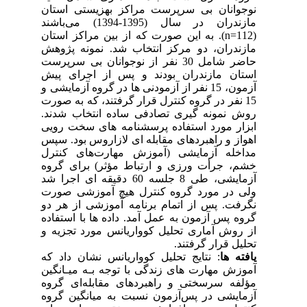
نوجوانان بی سرپرست مراکز بهزیستی استان
مازندران در سال (1395-1394) می­‌باشند
(112=
n
).
به این صورت که از بین مراکز استان
مازندران، دو مرکز انتخاب شد. نمونه پژوهش
حاضر شامل 30 نفر از نوجوانان بی سرپرست
استان مازندران بودند و پس از اجرای پیش
آزمون، 15 نفر از آزمودنی ها در گروه آزمایشی و
15 نفر در گروه کنترل قرار گرفتند، که به صورت
روش نمونه گیری تصادفی ساده انتخاب شدند.
ابزار مورد استفاده پرسشنامه های سخت رویی
اهواز و
راهبردهای مقابله ای لازاروس بود. سپس
مداخله آزمایشی (آموزش مهارت‌های کنترل
خشم، جرأت ورزی و ارتباط مؤثر) برای گروه
آزمایشی، طی 8 جلسه 60 دقیقه ای اجرا شد
ولی در مورد گروه کنترل هیچ آموزشی صورت
نگرفت. پس از اتمام برنامه آموزشی از هر دو
گروه پس آزمون به عمل آمد. داده ها با استفاده
از روش آماری تحلیل کوواریانس مورد تجزیه و
تحلیل قرار گرفتند.
یافته ها
:
نتایج تحلیل کوواریانس
نشان داد که
آموزش مهارت های زندگی ﺑﺎ ﺗﻮﺟﻪ ﺑـﻪ ﻣﯿـﺎﻧﮕﯿﻦ
مؤلفه سرسختی و راهبردهای مقابله‌ای ﮔﺮوه
آزﻣﺎیشی در ﭘﺲآزﻣﻮن ﻧﺴﺒﺖ ﺑﻪ ﻣﯿﺎﻧﮕﯿﻦ ﮔﺮوه