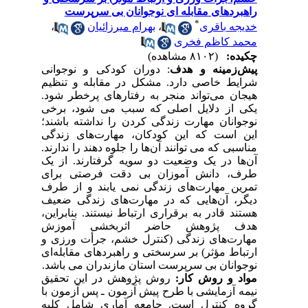
راهبردهای مقابله ای نوجوانان بی سرپرست
*
خدیجه باقری
،
بهرام میرزائیان
،
محمد کاظم فخری
چکیده:
(۸۱۰۲ مشاهده)
پیش‌زمینه و هدف
:
دوران کودکی و نوجوانی
شرایط خاصی دارد. مشکل در مقابله و تنظیم
هیجان می‌تواند منجر به رفتارهای پرخطر شود.
یکی از دلایل اصلی که سبب می شود، برخی
نوجوانان مهارت زندگی کردن را نداشته باشند؛
این است که این کودکان، مهارت‌های زندگی
مناسبی که می توانند آن‌ها را جلوه دهند
را ندارند.
آن‌ها در یک وضعیت دو سویه گرفتارند. از یک
طرف، دانش آموزان بی دقت فرصتی برای
تمرین مهارت‌های زندگی نمی یابند و از طرف
دیگر، آن‌هایی که در مهارت‌های زندگی ضعیف
هستند
قادر به برقراری ارتباط نیستند
.
بنابراین،
هدف پژوهش حاضر اثربخشی آموزش
مهارت‌های زندگی (کنترل خشم، جرأت ورزی و
ارتباط مؤثر) بر
سرسختی و راهبردهای مقابله‌ای
نوجوانان بی سرپرست استان مازندران می باشد.
مواد و روش‌ کار:
روش پژوهش در این تحقیق
نیمه آزمایشی با طرح پیش آزمون ـ پس آزمون با
گروه کنترل است. جامعه آماری شامل کلیه