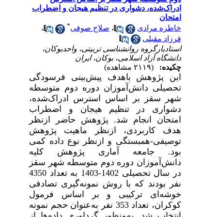
ادراک‌شده، دشواری در تنظیم هیجان و اضطراب
امتحان
*
خاطره مرادی
،
صلاح صوفی
،
فرزاد مقبلی
استادیارگروه روانشناسی تربیتی، واحدبوکان،
دانشگاه آزاد اسلامی، بوکان، ایران
چکیده:
(۲۱۱۹ مشاهده)
این پژوهش باهدف پیش‌بینی فرسودگی
تحصیلی دانش‌آموزان دوره دوم متوسطه
شهر سقز بر اساس استرس ادراک‌شده،
دشواری در تنظیم هیجان و اضطراب
امتحان انجام شد. پژوهش حاضر ازنظر
هدف کاربردی، ازنظر ماهیت پژوهش
توصیفی-همبستگی و ازنظر نوع داده کمی
بود. جامعه آماری پژوهش کلیه‌
دانش‌آموزان دوره دوم متوسطه شهر سقز
در سال تحصیلی 1402-1403 به تعداد 4350
نفر بودند که با روش نمونه‌گیری تصادفی
خوشه‌ای ترکیبی و بر اساس فرمول
کوکران، تعداد 353 نفر به‌عنوان حجم نمونه
انتخاب شد. به‌منظور گرداوری داده‌ها از