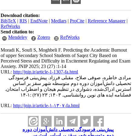
Download citation:
BibTeX
|
RIS
|
EndNote
|
Medlars
|
ProCite
|
Reference Manager
|
RefWorks
Send citation to:
Mendeley
Zotero
RefWorks
Moradi K, Soufi S, Moghbeli F. Predicting the Academic Burnout
of upper Secondary School Students of Saqez City Based on
Perceived Stress and Difficulty in Excitement Regulating and Exam
Anxiety. JNIP 2025; 23 (27) :1-14
URL:
http://jnip.ir/article-1-1307-fa.html
مرادی خاطره، صوفی صلاح، مقبلی فرزاد. پیش‌بینی فرسودگی
تحصیلی دانش‌آموزان دوره دوم متوسطه شهر سقز بر اساس
استرس ادراک‌شده، دشواری در تنظیم هیجان و اضطراب امتحان.
فصلنامه ایده های نوین روانشناسی. ۱۴۰۳; ۲۳ (۲۷) :۱-۱۴
URL:
http://jnip.ir/article-۱-۱۳۰۷-fa.html
پیش‌بینی فرسودگی تحصیلی دانش‌آموزان دوره
دوم متوسطه شهر سقز بر اساس استرس