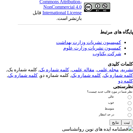
Commons Attribution-
NonCommercial 4.0
International License
قابل
بازنشر است.
یگاه های مرتبط
کمیسیون نشریات وزارت بهداشت
کمسیون نشریات وزارت علوم
شرکت یکتاوب
مات کلیدی
ریه
,
مجله علمی
,
مقاله علمی
,
کلمه شماره یک
, کلمه شماره یک,
مه شماره یک
,
کلمه شماره یک
, کلمه شماره دو,
کلمه شماره یک
,
مه دو
رسنجی
 شما در مورد قالب جدید چیست؟
عالی
خوب
متوسط
در حد انتظار