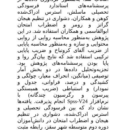
پرسشنامه‌های استاندارد فرسودگی
تحصیلی ماسلش، استرس ادراک‌شده
کوهن و همکاران، دشواری‌ در تنظیم هیجان
گراتز و رومر و اضطراب امتحان
ابوالقاسمی و همکاران استفاده شد. در این
پژوهش به‌
منظور محاسبه روایی از روایی
محتوایی و سازه و به‌منظور محاسبه پایایی
از ضریب آلفای کرونباخ و ضریب پایایی
ترکیبی استفاده شد که نتایج بیان‌گر روا و
پایا بودن پرسشنامه‌های پژوهش بود.
تجزیه‌وتحلیل داده‌ها در دو بخش آمار
توصیفی (میانگین، انحراف معیار، چولگی و
کشیدگی و درصد، فراوانی، جدول و
نمودار) و استنباطی (ضریب همبستگی
پیرسون و رگرسیون چندگانه) با
نرم‌افزار
Spss-V24
انجام پذیرفت. یافته‌ها
نشان داد که بین فرسودگی تحصیلی و
استرس ادراک‌شده، دشواری در تنظیم
هیجان و اضطراب امتحان در دانش‌آموزان
دوره دوم متوسطه شهر سقز، رابطه مثبت