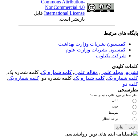
Commons Attribution-
NonCommercial 4.0
International License
قابل
بازنشر است.
یگاه های مرتبط
کمیسیون نشریات وزارت بهداشت
کمسیون نشریات وزارت علوم
شرکت یکتاوب
مات کلیدی
ریه
,
مجله علمی
,
مقاله علمی
,
کلمه شماره یک
, کلمه شماره یک,
مه شماره یک
,
کلمه شماره یک
, کلمه شماره دو,
کلمه شماره یک
,
مه دو
رسنجی
 شما در مورد قالب جدید چیست؟
عالی
خوب
متوسط
در حد انتظار