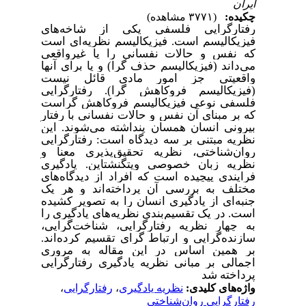
ایران
چکیده:
(۳۷۷۱ مشاهده)
رفتارگرایی فلسفی یکی از شاخه‌های
فیزیکالیسم است. فیزیکالیسم نظریه‌ای است
که نفس و حالات نفسانی را یا غیرواقعی
می‌داند (فیزیکالیسم حذف گرا) و یا برای آنها
واقعیتی جز امور مادی قائل نیست
(فیزیکالیسم فروکاهش گرا). رفتارگرایی
فلسفی نوعی فیزیکالیسم فروکاهش گراست
که بر مبنای آن نفس و حالات نفسانی با رفتار
بیرونی انسان همسان پنداشته می‌شوند. این
نظریه مبتنی بر سه دیدگاه است: رفتارگرایی
روان‌شناختی، نظریه تحقیق‌پذیری معنا و
نظریه زبان خصوصی ویتگنشتاین. یادگیری
فرایندی پیچیده است که افراد از دیدگاه‌های
مختلف به بررسی آن پرداخته‌اند و هر یک
جنبه‌ای از
یادگیری
انسان را به تصویر کشیده
است. در یک تقسیم‌بندی نظریه‌های یادگیری را
به چهار نظریه
رفتارگرایی، شناخت‌گرایی،
سازنده‌گرایی و ارتباط گرای
تقسیم کرده‌اند.
بر همین اساس در این مقاله به مروری
اجمالی بر مبانی نظریه یادگیری رفتارگرایی
پرداخته شد
واژه‌های کلیدی:
نظریه یادگیری
،
رفتارگرایی
،
رفتارگرایی روان‌شناختی