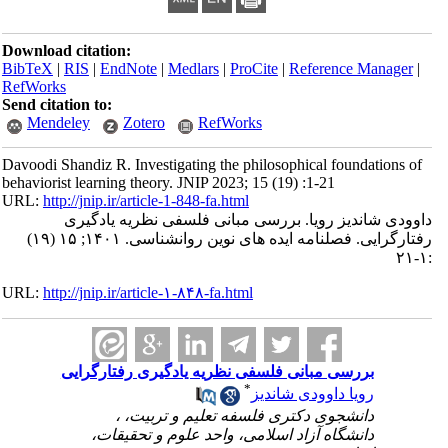
Download citation:
BibTeX
|
RIS
|
EndNote
|
Medlars
|
ProCite
|
Reference Manager
|
RefWorks
Send citation to:
Mendeley
Zotero
RefWorks
Davoodi Shandiz R. Investigating the philosophical foundations of
behaviorist learning theory. JNIP 2023; 15 (19) :1-21
URL:
http://jnip.ir/article-1-848-fa.html
داوودی شاندیز رویا. بررسی مبانی فلسفی نظریه یادگیری
رفتارگرایی. فصلنامه ایده های نوین روانشناسی. ۱۴۰۱; ۱۵ (۱۹)
:۱-۲۱
URL:
http://jnip.ir/article-۱-۸۴۸-fa.html
بررسی مبانی فلسفی نظریه یادگیری رفتارگرایی
*
رویا داوودی شاندیز
دانشجوی دکتری فلسفه تعلیم و تربیت، ،
دانشگاه آزاد اسلامی، واحد علوم و تحقیقات،