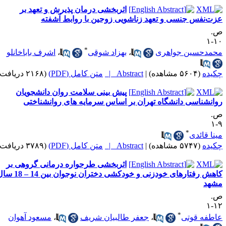
اثربخشی درمان پذیرش و تعهد بر
زت‌نفس جنسی و تعهد زناشویی زوجین با روابط آشفته
.
۱۰
*
حمدحسین جواهری
،
بهزاد شوقی
،
اشرف باباخانلو
کیده
(۵۶۰۴ مشاهده)
|
Abstract |
متن کامل (PDF)
(۲۱۶۸ دریافت)
پیش بینی سلامت روان دانشجویان
وانشناسی دانشگاه تهران بر اساس سرمایه های روانشناختی
.
۹
*
ینا قائدی
کیده
(۵۷۴۷ مشاهده)
|
Abstract |
متن کامل (PDF)
(۳۷۸۹ دریافت)
اثربخشی طرحواره درمانی گروهی بر
کاهش رفتارهای خودزنی و خودکشی دختران نوجوان بین 14 – 18 سال
شهد
.
۱۲
*
اطفه قوتی
،
جعفر طالبیان شریف
،
مسعود آهوان