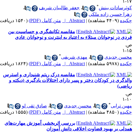
۱۷
*
وثرسادات بینش
،
جعفر طالبیان شریف
،
هرا حسین زاده ملکی
کیده
(۴۴۰۹ مشاهده)
|
Abstract |
متن کامل (PDF)
(۱۵۴۰ دریافت)
مقایسه تکانشگری و حساسیت بین
ردی در نوجوانان مبتلاء به اعتیاد به اینترنت و نوجوانان عادی
.
۱۵
*
حسن جدیدی
،
مهدی شریفی
کیده
(۵۹۷۸ مشاهده)
|
Abstract |
متن کامل (PDF)
(۱۸۲۴ دریافت)
مقایسه درک ریتم شنیداری و استرس
الدگری در کودکان دختر و پسر دارای اختلالات یادگیری (دیکته و
یاضی)
.
۱۰
*
هین ترابی
،
محسن جدیدی
،
صادق تقی لو
کیده
(۴۸۵۰ مشاهده)
|
Abstract |
متن کامل (PDF)
(۱۵۵۵ دریافت)
بررسی اثربخشی آموزش مهارت‌های
مدلی بر بهبود قضاوت اخلاقی دانش آموزان