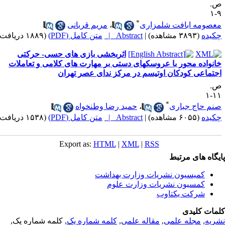
.
۹
*
عصومه ابافت شلمزاری
،
مریم قربانی
کیده
(۳۸۹۳ مشاهده)
|
Abstract |
متن کامل (PDF)
(۱۸۸۹ دریافت)
اثربخشی بازی های حسی- حرکتی
خانواده محور با عروسک‎های دستی بر مهارت های کلامی و تعاملات
جتماعی کودکان اوتیسم در مرکز ندای عصر تهران
.
۱۱
*
نم حاج جباری
،
حمید رضا وطنخواه
کیده
(۶۰۵۵ مشاهده)
|
Abstract |
متن کامل (PDF)
(۱۵۳۸ دریافت)
Export as:
HTML
|
XML
|
RSS
یگاه های مرتبط
کمیسیون نشریات وزارت بهداشت
کمسیون نشریات وزارت علوم
شرکت یکتاوب
مات کلیدی
ریه
,
مجله علمی
,
مقاله علمی
,
کلمه شماره یک
, کلمه شماره یک,