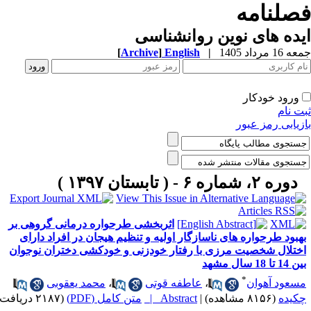
صلنامه
ده های نوین روانشناسی
1 مرداد 1405
|
English
]
Archive
[
ورود خودکار
ت نام
زیابی رمز عبور
دوره ۲، شماره ۶ - ( تابستان ۱۳۹۷ )
اثربخشی طرحواره درمانی گروهی بر
هبود طرحواره های ناسازگار اولیه و تنظیم هیجان در افراد دارای
ختلال شخصیت مرزی با رفتار خودزنی و خودکشی دختران نوجوان
1 تا 18 سال مشهد
*
سعود آهوان
،
عاطفه قوتی
،
محمد یعقوبی
کیده
(۸۱۵۶ مشاهده)
|
Abstract |
متن کامل (PDF)
(۲۱۸۷ دریافت)