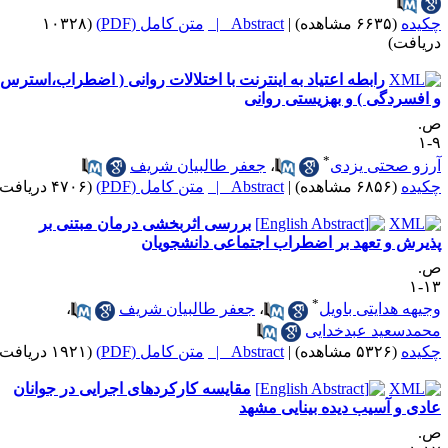
کیده
(۶۶۳۵ مشاهده)
|
Abstract |
متن کامل (PDF)
(۱۰۳۲۸
ریافت)
رابطه اعتیاد به اینترنت با اختلالات روانی ( اضطراب،استرس
 افسردگی ) و بهزیستی روانی
.
۹
*
رزو صحتی یزدی
،
جعفر طالبیان شریف
کیده
(۶۸۵۶ مشاهده)
|
Abstract |
متن کامل (PDF)
(۴۷۰۶ دریافت)
بررسی اثربخشی درمان مبتنی بر
ذیرش و تعهد بر اضطراب اجتماعی دانشجویان
.
۱۳
*
جیهه هدایتی باویل
،
جعفر طالبیان شریف
،
حمدسعید عبدخدایی
کیده
(۵۳۲۶ مشاهده)
|
Abstract |
متن کامل (PDF)
(۱۹۲۱ دریافت)
مقایسه کارکردهای اجرایی در جوانان
ادی و آسیب دیده بینایی مشهد
.