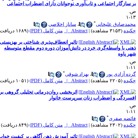
ر سازگار اجتماعی و تاب‌آوری نوجوانان دارای اضطراب اجتماعی
.
۱۳
*
حمدصادق علیخانی
،
ساناز اخلاصی
کیده
(۳۱۵۳ مشاهده)
|
Abstract |
متن کامل (PDF)
(۱۶۸۹ دریافت)
تاثیر انعطاف‌پذیری شناختی بر بهزیستی
هنی با واسطه‌گری خرد در دانش‌آموزان دوره دوم مقطع متوسطه
هر پاوه
.
۱۱
*
رده آزادی پور
،
بهزاد شوقی
کیده
(۲۲۰۵ مشاهده)
|
Abstract |
متن کامل (PDF)
(۱۰۵۱ دریافت)
اثربخشی روان‌درمانی تحلیلی گروهی بر
فسردگی و اضطراب زنان سرپرست خانوار
.
۱۱
*
ائضه صفری
کیده
(۲۳۰۲ مشاهده)
|
Abstract |
متن کامل (PDF)
(۸۴۹ دریافت)
تاثیر آموزش ذهن آگاهی بر کیفیت خواب