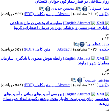
وان‌شناختی در قمار بیمارگون جوانان گلستان
*
ینا عشرتی
،
محسن جدیدی
کیده
(۲۶۰۶ مشاهده)
|
Abstract |
متن کامل (PDF)
(۷۶۹ دریافت)
مقایسه اثربخشی درمان شناختی
فتاری، طب سنتی و پزشکی نوین در درمان اضطراب کرونا
.
۱۲
*
یدر عظمایی
کیده
(۲۰۳۶ مشاهده)
|
Abstract |
متن کامل (PDF)
(۶۵۷ دریافت)
رابطه هوش معنوی با یادگیری سازمانی
علمان شهر دماوند
.
۱۲
*
هدیس بهرامی
کیده
(۲۲۱۱ مشاهده)
|
Abstract |
متن کامل (PDF)
(۵۸۸ دریافت)
بررسی آسیب‌های روانی و آسیب‌های
خصیتی زنان سرپرست خانوار تحت پوشش کمیته امداد شهرستان
رندیه
.