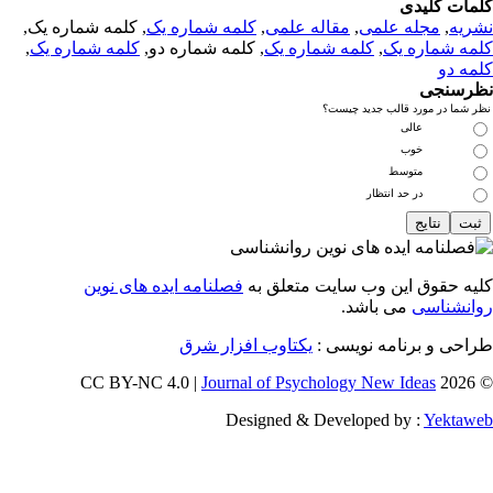
مات کلیدی
ریه
,
مجله علمی
,
مقاله علمی
,
کلمه شماره یک
, کلمه شماره یک,
مه شماره یک
,
کلمه شماره یک
, کلمه شماره دو,
کلمه شماره یک
,
مه دو
رسنجی
 شما در مورد قالب جدید چیست؟
عالی
خوب
متوسط
در حد انتظار
یه حقوق این وب سایت متعلق به
فصلنامه ایده های نوین
انشناسی
می باشد.
احی و برنامه نویسی :
یکتاوب افزار شرق
Journal of Psychology New Ideas
© 202
Designed & Developed by :
Yektaw