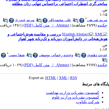
یانجی‌گری اضطراب اجتماعی براحساس تنهایی زنان مطلقه
.
۱۵
*
ریم شریفی
،
علی محمدباقر
،
مریم حیدری
کیده
(۲۸۹۹ مشاهده)
|
Abstract |
متن کامل (PDF)
(۱۳۸۱ دریافت)
بررسی و مقایسه هوش‌اجتماعی و
وش‌هیجانی ‌در دانش‌آموزان دوزبانه و تک‌زبانه شهر اهواز
.
۱۴
*
دیث دهنوی
،
وحیده رحمانی یوسفی
،
صفا نیسی
کیده
(۲۶۷۷ مشاهده)
|
Abstract |
متن کامل (PDF)
(۱۰۶۹ دریافت)
Export as:
HTML
|
XML
|
RSS
یگاه های مرتبط
کمیسیون نشریات وزارت بهداشت
کمسیون نشریات وزارت علوم
شرکت یکتاوب