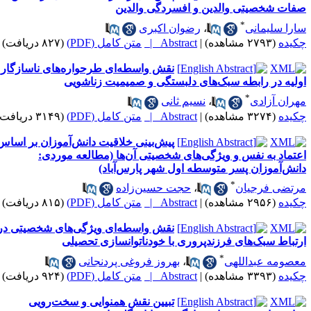
فات شخصیتی والدین و افسردگی والدین
*
ارا سلیمانی
،
رضوان اکبری
کیده
(۲۷۹۳ مشاهده)
|
Abstract |
متن کامل (PDF)
(۸۲۷ دریافت)
نقش واسطه‌ای طرحواره‌های ناسازگار
ولیه در رابطه سبک‌های دلبستگی و صمیمیت زناشویی
*
هران آزادی
،
نسیم ثانی
کیده
(۳۲۷۴ مشاهده)
|
Abstract |
متن کامل (PDF)
(۳۱۴۹ دریافت)
پیش‌بینی خلاقیت دانش‌آموزان بر اساس
عتماد به نفس و ویژگی‌های شخصیتی آن‌ها (مطالعه موردی:
انش‌آموزان پسر متوسطه اول شهر پارس‌آباد)
*
رتضی فرجیان
،
حجت حسین‌زاده
کیده
(۲۹۵۶ مشاهده)
|
Abstract |
متن کامل (PDF)
(۸۱۵ دریافت)
نقش واسطه‌ای ویژگی‌های شخصیتی در
رتباط سبک‌های فرزندپروری با خودناتوان‎سازی تحصیلی
*
عصومه عبداللهی
،
بهروز فروغی پردنجانی
کیده
(۳۳۹۳ مشاهده)
|
Abstract |
متن کامل (PDF)
(۹۲۴ دریافت)
تبیین نقش همنوایی و سخت‌رویی