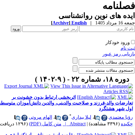
صلنامه
ده های نوین روانشناسی
1 مرداد 1405
|
English
]
Archive
[
ورود خودکار
ت نام
زیابی رمز عبور
دوره ۱۸، شماره ۲۲ - ( ۹-۱۴۰۲ )
اثربخشی ارتباط بدون خشونت بر
عارضات والد-فرزند و صلاحیت والدینی، والدین دانش‌آموزان متوسطه
ول شهر هشتگرد
*
ؤیا معتمدی
،
لیلا بیداری
،
الهام مروتی
کیده
(۳۳۹۶ مشاهده)
|
Abstract |
متن کامل (PDF)
(۱۲۹۶ دریافت)
مقایسه استرس ناشی از تکنولوژی در