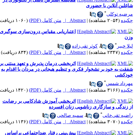
اغلین آنلاین با حضوری
*
رضیه توکلی
کیده
(۲۰۵۴ مشاهده)
|
Abstract |
متن کامل (PDF)
(۱۰۶۰ دریافت)
اعتباریابی مقیاس درون‌سازی سوگیری
زن
*
یلا خبیر
،
کوثر تقی‌زاده
کیده
(۲۳۴۷ مشاهده)
|
Abstract |
متن کامل (PDF)
(۸۳۴ دریافت)
اثربخشی درمان پذیرش و تعهد مبتنی بر
فقت به خود بر نشخوار فکری و تنظیم هیجانی در مردان با اقدام به
ودکشی
*
هرداد شمس
کیده
(۳۱۶۶ مشاهده)
|
Abstract |
متن کامل (PDF)
(۱۴۲۰ دریافت)
اثربخشی آموزش شادکامی بر رضایت
ز زندگی و سازگاری زناشویی زنان افسرده
*
اضیه تقی‌خانی
،
سمیه صالحی
کیده
(۳۰۷۰ مشاهده)
|
Abstract |
متن کامل (PDF)
(۱۱۳۶ دریافت)
پیش‌بینی رفتار ضداجتماعی براساس