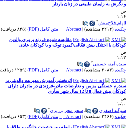
 نگرش به زایمان طبیعی در زنان باردار
.
۱۶
*
لهام فلاح‌منش
کیده
(۲۲۱۴ مشاهده)
|
Abstract |
متن کامل (PDF)
(۸۴۵ دریافت)
مقایسه شیوه فرزند پروری والدین
ودکان با اختلال بیش فعّالی/کمبود توجّه و با کودکان عادی
.
۱۳
*
یده آمنه حسینی
کیده
(۲۰۸۳ مشاهده)
|
Abstract |
متن کامل (PDF)
(۱۲۵۹ دریافت)
اثربخشی آموزش مدیریت والدینی بر
ندرم خستگی مزمن و تعارضات مادر-فرزندی در مادران دارای
دکان بیش فعال 8 تا 12 سال شهر ساری
.
۱۰
*
وگند اصغری
،
سحر محرابی پری
کیده
(۲۴۶۶ مشاهده)
|
Abstract |
متن کامل (PDF)
(۶۵۳ دریافت)
رابطه بین خشونت خانگی و طلاق با