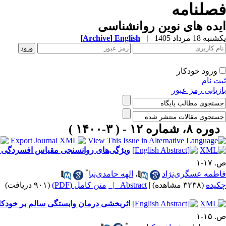
فصلنامه
ایده های نوین روانشناسی
یکشنبه 18 مرداد 1405
|
English
]
Archive
[
ورود خودکار
ثبت نام
بازیابی رمز عبور
دوره ۸، شماره ۱۲ - ( ۳-۱۴۰۰ )
ویژگی‌های روانسنجی مقیاس افسردگی را
ص. ۱۷-۱
*
فاطمه عسگری‌نژاد
،
الهه حامدی‌نیا
چکیده
(۳۲۳۸ مشاهده)
|
Abstract |
متن کامل (PDF)
(۹۰۱ دریافت)
اثربخشی درمان وابستگی سالم بر خودکار
ص. ۱۵-۱
*