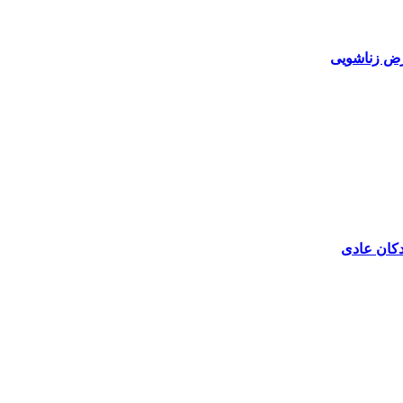
رض زناشویی
دکان عادی