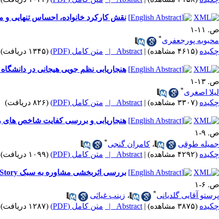
نقش کارکرد خانواده، احساس تنهایی و مها
ص. ۱۱-۱
*
محبوبه پورجعفری
چکیده
(۴۶۱۵ مشاهده)
|
Abstract |
متن کامل (PDF)
(۱۳۴۵ دریافت)
هنجاریابی نظم جویی هیجانی در دانشگاه 
ص. ۱۳-۱
*
لیلا اصغری
چکیده
(۳۳۰۷ مشاهده)
|
Abstract |
متن کامل (PDF)
(۸۲۶ دریافت)
هنجاریابی و بررسی کفایت شاخص های روانسنجی پرسشنامه هگزاکو (HEXACO-60R) و مق
ص. ۹-۱
*
جمیله طوقی
،
کامران گنجی
چکیده
(۴۲۹۲ مشاهده)
|
Abstract |
متن کامل (PDF)
(۱۰۹۹ دریافت)
بررسی اثربخشی مشاوره به سبک Story بر کاهش اضطراب جنسی دختران آسیب دیده سوءاستفاده جنسی
ص. ۶-۱
*
پرستو آقایی گلدیانی
،
زینب غیاثی
چکیده
(۳۸۷۵ مشاهده)
|
Abstract |
متن کامل (PDF)
(۱۲۸۷ دریافت)