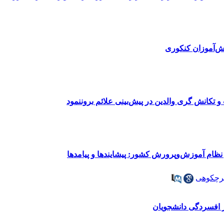
نش‌آموزان کنکوری
تکانش گری والدین در پیش‌بینی علائم بروننمود
ظام آموزش‌وپرورش کشور: پیشایندها و پیامدها
رچکوهی
ر افسردگی دانشجویان