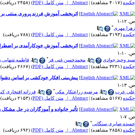
چکیده
(۴۰۱۷ مشاهده)
|
Abstract |
متن کامل (PDF)
(۲۴۵۸ دریافت)
اثربخشی آموزش فرزند پروری مبتنی بر ذه
ص. ۱۲-۱
*
زهرا مهری
چکیده
(۳۱۹۳ مشاهده)
|
Abstract |
متن کامل (PDF)
(۷۸۸ دریافت)
اثربخشی آموزش خودکارآمدی بر اضطراب
ص. ۱۰-۱
*
سید وحید جوادی
،
محمدحسن غنی فر
،
فاطمه شهابی ز
چکیده
(۳۲۳۱ مشاهده)
|
Abstract |
متن کامل (PDF)
(۲۶۶۷ دریافت)
پیش‌بینی افکار خودکشی بر اساس دشوار
ص. ۱۳-۱
*
علی عرب
،
مرضیه زراعتکار مکی
،
فرزانه افتخاری کن
چکیده
(۵۱۶۷ مشاهده)
|
Abstract |
متن کامل (PDF)
(۲۱۵۳ دریافت)
تأثیر خانواده و آموزگاران در حل مشکل بیش‎فعالی و اختلال کمبود توجه در کودکان: مطالعه موردی دانش‎آموز مد
ص. ۷-۱
*
حمیده صابری سنگانی
چکیده
(۲۸۵۸ مشاهده)
|
Abstract |
متن کامل (PDF)
(۶۹۲ دریافت)