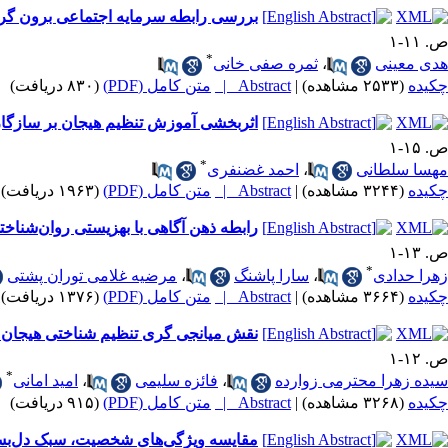
بررسی رابطه سرمایه اجتماعی برون گر
ص. ۱۱-۱
*
هدی معینی
،
ثمره صفی خانی
چکیده
(۲۵۳۳ مشاهده)
|
Abstract |
متن کامل (PDF)
(۸۳۰ دریافت)
اثربخشی آموزش تنظیم هیجان بر سازگاری
ص. ۱۵-۱
*
مهسا سلطانی
،
احمد غضنفری
چکیده
(۳۲۴۴ مشاهده)
|
Abstract |
متن کامل (PDF)
(۱۹۶۳ دریافت)
رابطه ذهن آگاهی با بهزیستی روان‌شناخ
ص. ۱۳-۱
*
زهرا حدادی
،
سارا پاشنگ
،
مرضیه غلامی توران پشتی
چکیده
(۳۶۶۴ مشاهده)
|
Abstract |
متن کامل (PDF)
(۱۳۷۶ دریافت)
نقش میانجی گری تنظیم شناختی هیجان در 
ص. ۱۲-۱
*
سیده زهرا محترمی زوارده
،
فائزه سلیمی
،
امید امانی
چکیده
(۳۲۶۸ مشاهده)
|
Abstract |
متن کامل (PDF)
(۹۱۵ دریافت)
مقایسه ویژگی‌های شخصیت، سبک دل‌بستگی