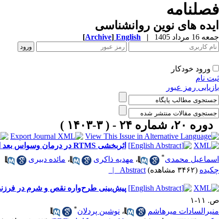
فصلنامه
ایده های نوین روانشناسی
جمعه 16 مرداد 1405
|
English
]
Archive
[
ورود خودکار
ثبت نام
بازیابی رمز عبور
دوره ۲۰، شماره ۲۴ - ( ۳-۱۴۰۳ )
اثربخشی RTMS در درمان وسواس بعد از شیوع اپیدمی کرونا
*
اسماعیل محمدی
،
مهدیه ذاکری
،
مائده دبیری
چکیده
(۳۴۶۲ مشاهده)
Abstract |
پیش‌بینی طرح‌واره نقص و شرم در فرزندا
ص. ۱۱-۱
*
منیرالسادات میرهاشم
،
نوشین پردلان