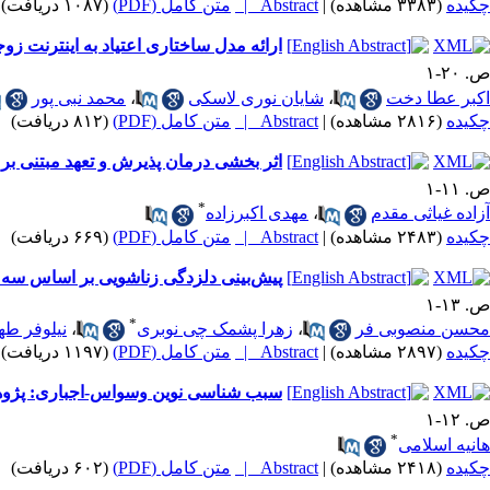
چکیده
(۳۳۸۳ مشاهده)
|
Abstract |
متن کامل (PDF)
(۱۰۸۷ دریافت)
ارائه مدل ساختاری اعتیاد به اینترنت
ص. ۲۰-۱
اکبر عطا دخت
،
شایان نوری لاسکی
،
محمد نبی پور
چکیده
(۲۸۱۶ مشاهده)
|
Abstract |
متن کامل (PDF)
(۸۱۲ دریافت)
اثر بخشی درمان پذیرش و تعهد مبتنی بر 
ص. ۱۱-۱
*
آزاده غیاثی مقدم
،
مهدی اکبرزاده
چکیده
(۲۴۸۳ مشاهده)
|
Abstract |
متن کامل (PDF)
(۶۶۹ دریافت)
پیش‌بینی دلزدگی زناشویی بر اساس سه
ص. ۱۳-۱
*
محسن منصوبی فر
،
زهرا پشمک چی نوبری
،
نیلوفر ط
چکیده
(۲۸۹۷ مشاهده)
|
Abstract |
متن کامل (PDF)
(۱۱۹۷ دریافت)
سبب شناسی نوین وسواس-اجباری: پژو
ص. ۱۲-۱
*
هانیه اسلامی
چکیده
(۲۴۱۸ مشاهده)
|
Abstract |
متن کامل (PDF)
(۶۰۲ دریافت)